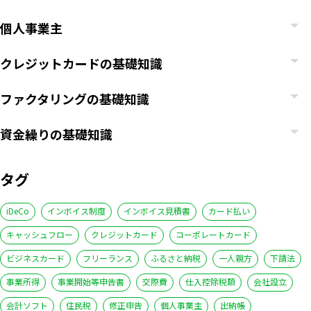
個人事業主
クレジットカードの基礎知識
ファクタリングの基礎知識
資金繰りの基礎知識
タグ
iDeCo
インボイス制度
インボイス見積書
カード払い
キャッシュフロー
クレジットカード
コーポレートカード
ビジネスカード
フリーランス
ふるさと納税
一人親方
下請法
事業所得
事業開始等申告書
交際費
仕入控除税額
会社設立
会計ソフト
住民税
修正申告
個人事業主
出納帳