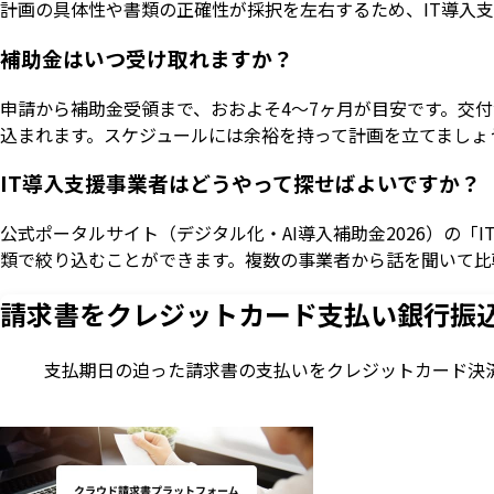
計画の具体性や書類の正確性が採択を左右するため、IT導入
補助金はいつ受け取れますか？
申請から補助金受領まで、おおよそ4〜7ヶ月が目安です。交
込まれます。スケジュールには余裕を持って計画を立てましょ
IT導入支援事業者はどうやって探せばよいですか？
公式ポータルサイト（デジタル化・AI導入補助金2026）の「
類で絞り込むことができます。複数の事業者から話を聞いて比
請求書をクレジットカード支払い
銀行振
支払期日の迫った請求書の支払いをクレジットカード決