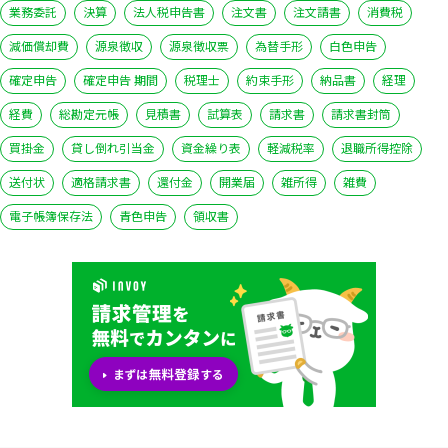
業務委託
決算
法人税申告書
注文書
注文請書
消費税
減価償却費
源泉徴収
源泉徴収票
為替手形
白色申告
確定申告
確定申告 期間
税理士
約束手形
納品書
経理
経費
総勘定元帳
見積書
試算表
請求書
請求書封筒
買掛金
貸し倒れ引当金
資金繰り表
軽減税率
退職所得控除
送付状
適格請求書
還付金
開業届
雑所得
雑費
電子帳簿保存法
青色申告
領収書