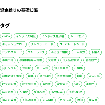
資金繰りの基礎知識
タグ
iDeCo
インボイス制度
インボイス見積書
カード払い
キャッシュフロー
クレジットカード
コーポレートカード
ビジネスカード
フリーランス
ふるさと納税
一人親方
下請法
事業所得
事業開始等申告書
交際費
仕入控除税額
会社設立
会計ソフト
住民税
修正申告
個人事業主
出納帳
利用者識別番号
副業
勘定科目
医療費控除
印紙
収入印紙
収支内訳書
収支報告書
契約書
定款変更
宛名
小切手
年末調整
所得税
所得税率
振替伝票
損益分岐点
損益計算書
支払明細書
支払調書
月次決算
棚卸
検収書