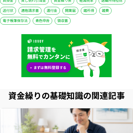
買掛金
貸し倒れ引当金
資金繰り表
軽減税率
退職所得控除
送付状
適格請求書
還付金
開業届
雑所得
雑費
電子帳簿保存法
青色申告
領収書
資金繰りの基礎知識の関連記事