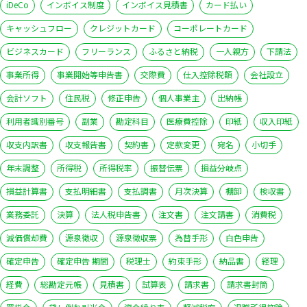
iDeCo
インボイス制度
インボイス見積書
カード払い
キャッシュフロー
クレジットカード
コーポレートカード
ビジネスカード
フリーランス
ふるさと納税
一人親方
下請法
事業所得
事業開始等申告書
交際費
仕入控除税額
会社設立
会計ソフト
住民税
修正申告
個人事業主
出納帳
利用者識別番号
副業
勘定科目
医療費控除
印紙
収入印紙
収支内訳書
収支報告書
契約書
定款変更
宛名
小切手
年末調整
所得税
所得税率
振替伝票
損益分岐点
損益計算書
支払明細書
支払調書
月次決算
棚卸
検収書
業務委託
決算
法人税申告書
注文書
注文請書
消費税
減価償却費
源泉徴収
源泉徴収票
為替手形
白色申告
確定申告
確定申告 期間
税理士
約束手形
納品書
経理
経費
総勘定元帳
見積書
試算表
請求書
請求書封筒