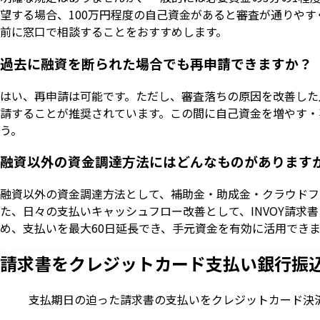
望する場合、100万円程度の自己資金があると審査が通りや
前に窓口で相談することをおすすめします。
過去に融資を断られた場合でも再申請できますか？
はい、再申請は可能です。ただし、審査落ちの原因を改善した
請することが推奨されています。この間に自己資金を増やす・
う。
融資以外の資金調達方法にはどんなものがあります
融資以外の資金調達方法として、補助金・助成金・クラウドフ
た、日々の支払いキャッシュフロー改善として、INVOY請
め、支払いを最大60日延長でき、手元資金を有効に活用でき
請求書をクレジットカード支払い
銀行振
支払期日の迫った請求書の支払いをクレジットカード決