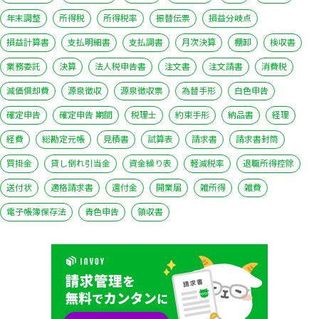
年末調整
所得税
所得税率
振替伝票
損益分岐点
損益計算書
支払明細書
支払調書
月次決算
棚卸
検収書
業務委託
決算
法人税申告書
注文書
注文請書
消費税
減価償却費
源泉徴収
源泉徴収票
為替手形
白色申告
確定申告
確定申告 期間
税理士
約束手形
納品書
経理
経費
総勘定元帳
見積書
試算表
請求書
請求書封筒
買掛金
貸し倒れ引当金
資金繰り表
軽減税率
退職所得控除
送付状
適格請求書
還付金
開業届
雑所得
雑費
電子帳簿保存法
青色申告
領収書