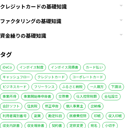
クレジットカードの基礎知識
ファクタリングの基礎知識
資金繰りの基礎知識
タグ
iDeCo
インボイス制度
インボイス見積書
カード払い
キャッシュフロー
クレジットカード
コーポレートカード
ビジネスカード
フリーランス
ふるさと納税
一人親方
下請法
事業所得
事業開始等申告書
交際費
仕入控除税額
会社設立
会計ソフト
住民税
修正申告
個人事業主
出納帳
利用者識別番号
副業
勘定科目
医療費控除
印紙
収入印紙
収支内訳書
収支報告書
契約書
定款変更
宛名
小切手