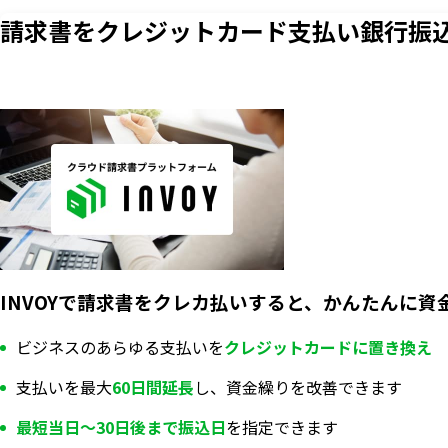
請求書をクレジットカード支払い
銀行振
INVOYで請求書をクレカ払いすると、かんたんに資
ビジネスのあらゆる支払いを
クレジットカードに置き換え
支払いを最大
60日間延長
し、資金繰りを改善できます
最短当日〜30日後まで振込日
を指定できます