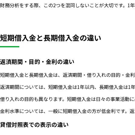
財務分析をする際、この2つを混同しないことが大切です。1
短期借入金と長期借入金の違い
返済期間・目的・金利の違い
短期借入金と長期借入金は、返済期間・借り入れの目的・金利
返済期間については、短期借入金は1年以内、長期借入金は1年
借り入れの目的も異なります。短期借入金は日々の事業活動に
金利水準については、一般に短期借入金の方が低金利です。返
貸借対照表での表示の違い