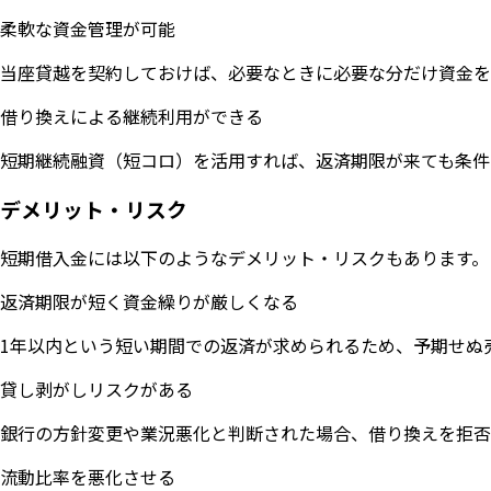
柔軟な資金管理が可能
当座貸越を契約しておけば、必要なときに必要な分だけ資金を
借り換えによる継続利用ができる
短期継続融資（短コロ）を活用すれば、返済期限が来ても条件
デメリット・リスク
短期借入金には以下のようなデメリット・リスクもあります。
返済期限が短く資金繰りが厳しくなる
1年以内という短い期間での返済が求められるため、予期せぬ
貸し剥がしリスクがある
銀行の方針変更や業況悪化と判断された場合、借り換えを拒否
流動比率を悪化させる