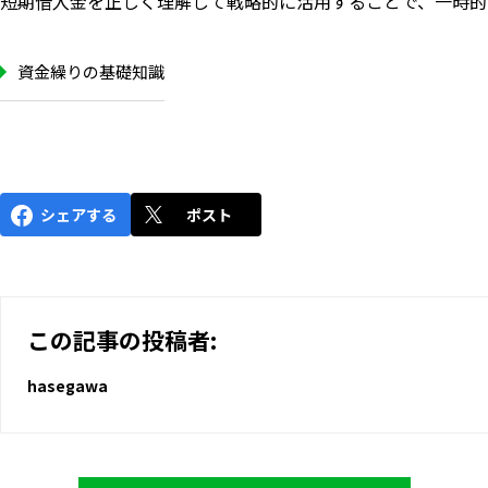
短期借入金を正しく理解して戦略的に活用することで、一時的
資金繰りの基礎知識
シェアする
ポスト
この記事の投稿者:
hasegawa