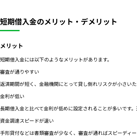
短期借入金のメリット・デメリット
メリット
短期借入金には以下のようなメリットがあります。
審査が通りやすい
返済期間が短く、金融機関にとって貸し倒れリスクが小さいた
金利が低い
長期借入金と比べて金利が低めに設定されることが多いです。
資金調達スピードが速い
手形貸付などは書類審査が少なく、審査が通ればスピーディー