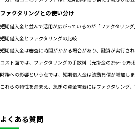
ファクタリングとの使い分け
短期借入金と並んで活用が広がっているのが「ファクタリング
短期借入金とファクタリングの比較
短期借入金は審査に時間がかかる場合があり、融資が実行され
コスト面では、ファクタリングの手数料（売掛金の2%〜10
財務への影響という点では、短期借入金は流動負債が増加しま
これらの特性を踏まえ、急ぎの資金需要にはファクタリング、
よくある質問