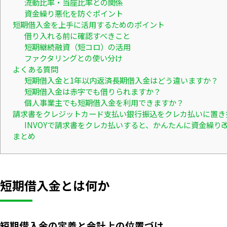
流動比率・当座比率との関係
資金繰り悪化を防ぐポイント
短期借入金を上手に活用するためのポイント
借り入れる前に確認すべきこと
短期継続融資（短コロ）の活用
ファクタリングとの使い分け
よくある質問
短期借入金と1年以内返済長期借入金はどう違いますか？
短期借入金は赤字でも借りられますか？
個人事業主でも短期借入金を利用できますか？
請求書をクレジットカード支払い銀行振込をクレカ払いに置き
INVOYで請求書をクレカ払いすると、かんたんに資金繰り
まとめ
短期借入金とは何か
短期借入金の定義と会計上の位置づけ