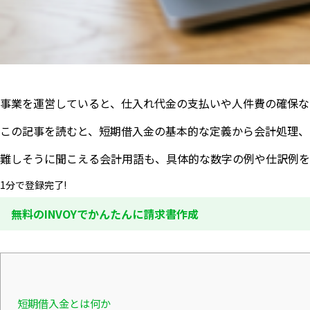
事業を運営していると、仕入れ代金の支払いや人件費の確保な
この記事を読むと、短期借入金の基本的な定義から会計処理、
難しそうに聞こえる会計用語も、具体的な数字の例や仕訳例を
1分で登録完了!
無料のINVOYでかんたんに請求書作成
短期借入金とは何か