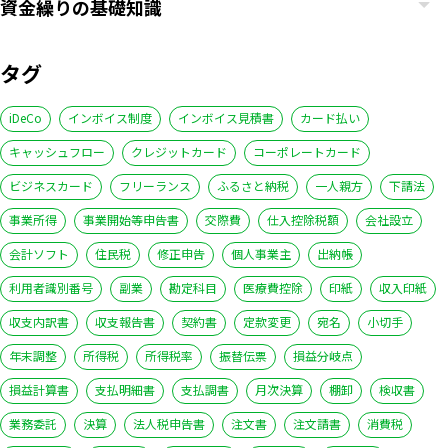
資金繰りの基礎知識
タグ
iDeCo
インボイス制度
インボイス見積書
カード払い
キャッシュフロー
クレジットカード
コーポレートカード
ビジネスカード
フリーランス
ふるさと納税
一人親方
下請法
事業所得
事業開始等申告書
交際費
仕入控除税額
会社設立
会計ソフト
住民税
修正申告
個人事業主
出納帳
利用者識別番号
副業
勘定科目
医療費控除
印紙
収入印紙
収支内訳書
収支報告書
契約書
定款変更
宛名
小切手
年末調整
所得税
所得税率
振替伝票
損益分岐点
損益計算書
支払明細書
支払調書
月次決算
棚卸
検収書
業務委託
決算
法人税申告書
注文書
注文請書
消費税