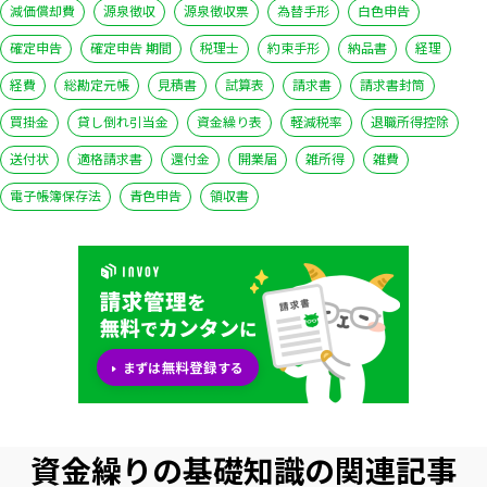
減価償却費
源泉徴収
源泉徴収票
為替手形
白色申告
確定申告
確定申告 期間
税理士
約束手形
納品書
経理
経費
総勘定元帳
見積書
試算表
請求書
請求書封筒
買掛金
貸し倒れ引当金
資金繰り表
軽減税率
退職所得控除
送付状
適格請求書
還付金
開業届
雑所得
雑費
電子帳簿保存法
青色申告
領収書
資金繰りの基礎知識の関連記事