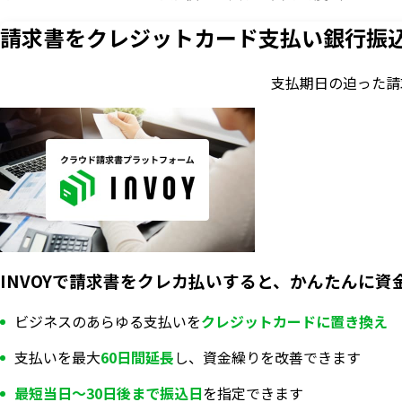
請求書をクレジットカード支払い
銀行振
支払期日の迫った請
INVOYで請求書をクレカ払いすると、かんたんに資
ビジネスのあらゆる支払いを
クレジットカードに置き換え
支払いを最大
60日間延長
し、資金繰りを改善できます
最短当日〜30日後まで振込日
を指定できます