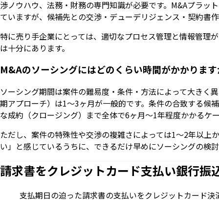
渉ノウハウ、法務・財務の専門知識が必要です。M&Aプラッ
ていますが、候補先との交渉・デューデリジェンス・契約書作
特に売り手企業にとっては、適切なプロセス管理と情報管理が
は十分にあります。
M&Aのソーシングにはどのくらい時間がかかります
ソーシング期間は案件の難易度・条件・方法によって大きく異
期アプローチ）は1〜3ヶ月が一般的です。条件の合致する候
な成約（クロージング）まで全体で6ヶ月〜1年程度かかるケ
ただし、案件の特殊性や交渉の複雑さによっては1〜2年以上
い」と感じているうちに、できるだけ早めにソーシングの検討
請求書をクレジットカード支払い
銀行振
支払期日の迫った請求書の支払いをクレジットカード決