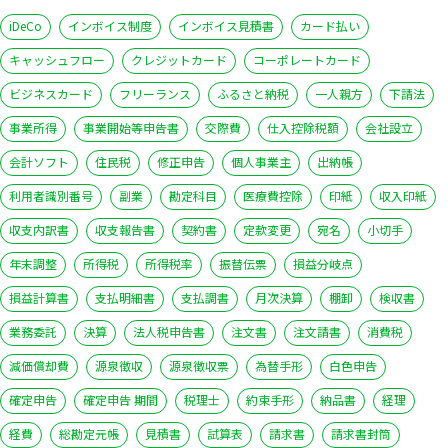
iDeCo
インボイス制度
インボイス見積書
カード払い
キャッシュフロー
クレジットカード
コーポレートカード
ビジネスカード
フリーランス
ふるさと納税
一人親方
下請法
事業所得
事業開始等申告書
交際費
仕入控除税額
会社設立
会計ソフト
住民税
修正申告
個人事業主
出納帳
利用者識別番号
副業
勘定科目
医療費控除
印紙
収入印紙
収支内訳書
収支報告書
契約書
定款変更
宛名
小切手
年末調整
所得税
所得税率
振替伝票
損益分岐点
損益計算書
支払明細書
支払調書
月次決算
棚卸
検収書
業務委託
決算
法人税申告書
注文書
注文請書
消費税
減価償却費
源泉徴収
源泉徴収票
為替手形
白色申告
確定申告
確定申告 期間
税理士
約束手形
納品書
経理
経費
総勘定元帳
見積書
試算表
請求書
請求書封筒