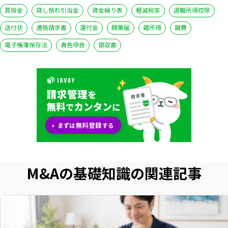
買掛金
貸し倒れ引当金
資金繰り表
軽減税率
退職所得控除
送付状
適格請求書
還付金
開業届
雑所得
雑費
電子帳簿保存法
青色申告
領収書
M&Aの基礎知識の関連記事
いますぐ無料登録