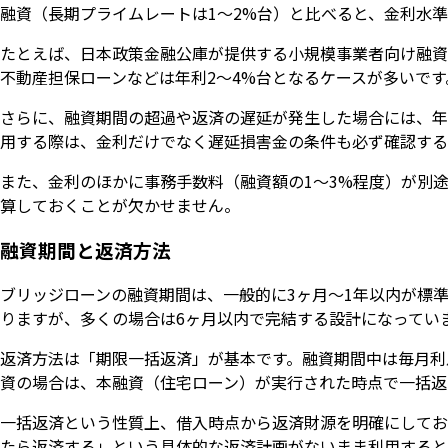
融資（長期プライムレートは1〜2%台）と比べると、金利水
たとえば、日本政策金融公庫が提供する小規模事業者向け融資の
不動産担保ローンなどは年利2〜4%台となるケースが多いです
さらに、融資期間の超過や返済の遅延が発生した場合には、年
用する際は、金利だけでなく遅延損害金の条件も必ず確認する
また、金利のほかに事務手数料（融資額の1〜3%程度）が別
算しておくことが欠かせません。
融資期間と返済方法
ブリッジローンの融資期間は、一般的に3ヶ月〜1年以内が標準
りますが、多くの場合は6ヶ月以内で完結する設計になってい
返済方法は「期限一括返済」が基本です。融資期間中は毎月利
資の場合は、本融資（住宅ローン）が実行された時点で一括返
一括返済という性質上、借入時点から返済財源を明確にしてお
たら返済する」という具体的な返済計画がないまま利用すると