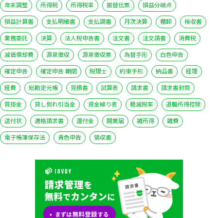
年末調整
所得税
所得税率
振替伝票
損益分岐点
損益計算書
支払明細書
支払調書
月次決算
棚卸
検収書
業務委託
決算
法人税申告書
注文書
注文請書
消費税
減価償却費
源泉徴収
源泉徴収票
為替手形
白色申告
確定申告
確定申告 期間
税理士
約束手形
納品書
経理
経費
総勘定元帳
見積書
試算表
請求書
請求書封筒
買掛金
貸し倒れ引当金
資金繰り表
軽減税率
退職所得控除
送付状
適格請求書
還付金
開業届
雑所得
雑費
電子帳簿保存法
青色申告
領収書