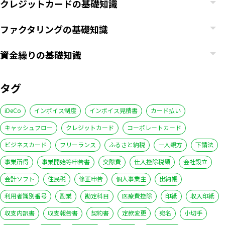
クレジットカードの基礎知識
ファクタリングの基礎知識
資金繰りの基礎知識
タグ
iDeCo
インボイス制度
インボイス見積書
カード払い
キャッシュフロー
クレジットカード
コーポレートカード
ビジネスカード
フリーランス
ふるさと納税
一人親方
下請法
事業所得
事業開始等申告書
交際費
仕入控除税額
会社設立
会計ソフト
住民税
修正申告
個人事業主
出納帳
利用者識別番号
副業
勘定科目
医療費控除
印紙
収入印紙
収支内訳書
収支報告書
契約書
定款変更
宛名
小切手