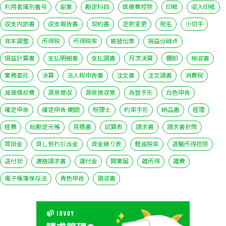
利用者識別番号
副業
勘定科目
医療費控除
印紙
収入印紙
収支内訳書
収支報告書
契約書
定款変更
宛名
小切手
年末調整
所得税
所得税率
振替伝票
損益分岐点
損益計算書
支払明細書
支払調書
月次決算
棚卸
検収書
業務委託
決算
法人税申告書
注文書
注文請書
消費税
減価償却費
源泉徴収
源泉徴収票
為替手形
白色申告
確定申告
確定申告 期間
税理士
約束手形
納品書
経理
経費
総勘定元帳
見積書
試算表
請求書
請求書封筒
買掛金
貸し倒れ引当金
資金繰り表
軽減税率
退職所得控除
送付状
適格請求書
還付金
開業届
雑所得
雑費
電子帳簿保存法
青色申告
領収書