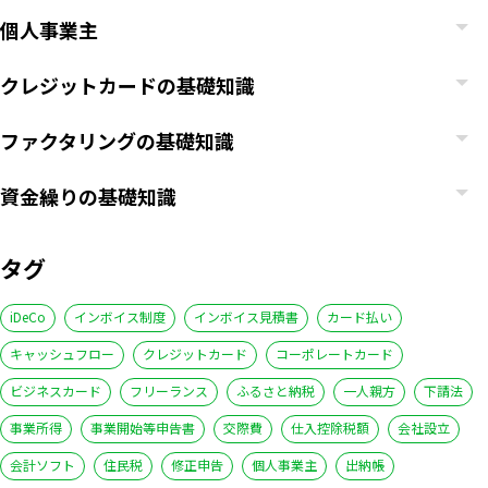
個人事業主
クレジットカードの基礎知識
ファクタリングの基礎知識
資金繰りの基礎知識
タグ
iDeCo
インボイス制度
インボイス見積書
カード払い
キャッシュフロー
クレジットカード
コーポレートカード
ビジネスカード
フリーランス
ふるさと納税
一人親方
下請法
事業所得
事業開始等申告書
交際費
仕入控除税額
会社設立
会計ソフト
住民税
修正申告
個人事業主
出納帳