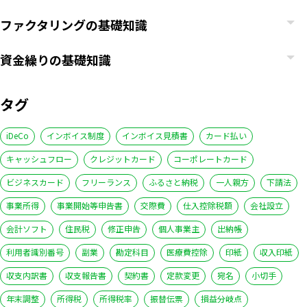
ファクタリングの基礎知識
資金繰りの基礎知識
タグ
iDeCo
インボイス制度
インボイス見積書
カード払い
キャッシュフロー
クレジットカード
コーポレートカード
ビジネスカード
フリーランス
ふるさと納税
一人親方
下請法
事業所得
事業開始等申告書
交際費
仕入控除税額
会社設立
会計ソフト
住民税
修正申告
個人事業主
出納帳
利用者識別番号
副業
勘定科目
医療費控除
印紙
収入印紙
収支内訳書
収支報告書
契約書
定款変更
宛名
小切手
年末調整
所得税
所得税率
振替伝票
損益分岐点