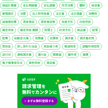
損益計算書
支払明細書
支払調書
月次決算
棚卸
検収書
業務委託
決算
法人税申告書
注文書
注文請書
消費税
減価償却費
源泉徴収
源泉徴収票
為替手形
白色申告
確定申告
確定申告 期間
税理士
約束手形
納品書
経理
経費
総勘定元帳
見積書
試算表
請求書
請求書封筒
買掛金
貸し倒れ引当金
資金繰り表
軽減税率
退職所得控除
送付状
適格請求書
還付金
開業届
雑所得
雑費
電子帳簿保存法
青色申告
領収書