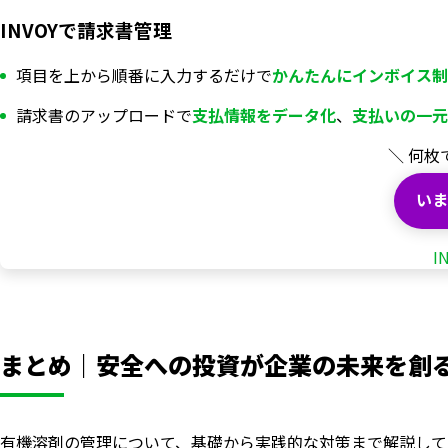
INVOYで請求書管理
項目を上から順番に入力するだけで
かんたんにインボイス制
請求書のアップロードで
支払情報を
データ化
、
支払いの一元
＼ 何枚
いま
I
まとめ｜安全への投資が企業の未来を創
有機溶剤の管理について、基礎から実践的な対策まで解説して