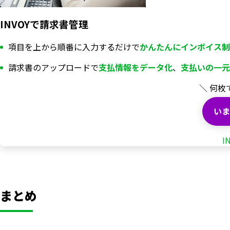
INVOYで請求書管理
項目を上から順番に入力するだけで
かんたんにインボイス制
請求書のアップロードで
支払情報を
データ化
、
支払いの一元
＼ 何枚
いま
I
まとめ