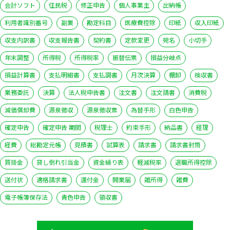
会計ソフト
住民税
修正申告
個人事業主
出納帳
利用者識別番号
副業
勘定科目
医療費控除
印紙
収入印紙
収支内訳書
収支報告書
契約書
定款変更
宛名
小切手
年末調整
所得税
所得税率
振替伝票
損益分岐点
損益計算書
支払明細書
支払調書
月次決算
棚卸
検収書
業務委託
決算
法人税申告書
注文書
注文請書
消費税
減価償却費
源泉徴収
源泉徴収票
為替手形
白色申告
確定申告
確定申告 期間
税理士
約束手形
納品書
経理
経費
総勘定元帳
見積書
試算表
請求書
請求書封筒
買掛金
貸し倒れ引当金
資金繰り表
軽減税率
退職所得控除
送付状
適格請求書
還付金
開業届
雑所得
雑費
電子帳簿保存法
青色申告
領収書