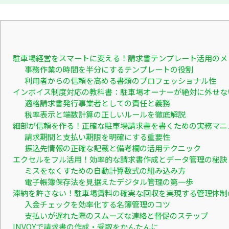
駐車場経営をスマートに変える！請求書テンプレート活用のメ
事務作業の時間を半分にするテンプレートの役割
利用者からの信頼を高める書類のプロフェッショナル性
インボイス制度対応の教科書：駐車場オーナーが絶対に外せな
適格請求書発行事業者としての責任と義務
税率表示と端数計算の正しいルールを徹底解説
細部が信頼を作る！正確な駐車場請求書を書くための実務マニ
請求期間と支払い期限を明確にする重要性
振込先情報の正確な記載と備考欄の活用テクニック
エクセルをフル活用！効率的な請求書作成とデータ管理の秘訣
ミスをなくすための自動計算数式の組み込み方
電子帳簿保存法を見据えたデジタル管理の第一歩
滞納を許さない！駐車場賃料の確実な回収を実現する管理体制
入金チェックを効率化する名簿管理のコツ
支払いが遅れた際のスムーズな連絡と督促のステップ
INVOYで請求書の作成・受取をかんたんに