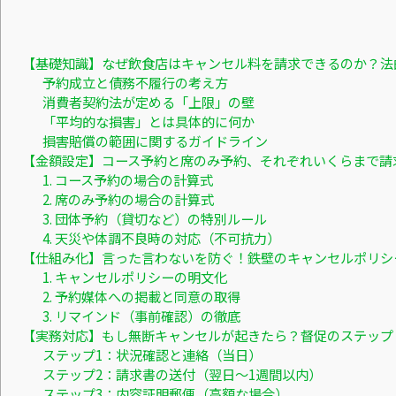
【基礎知識】なぜ飲食店はキャンセル料を請求できるのか？法
予約成立と債務不履行の考え方
消費者契約法が定める「上限」の壁
「平均的な損害」とは具体的に何か
損害賠償の範囲に関するガイドライン
【金額設定】コース予約と席のみ予約、それぞれいくらまで請
1. コース予約の場合の計算式
2. 席のみ予約の場合の計算式
3. 団体予約（貸切など）の特別ルール
4. 天災や体調不良時の対応（不可抗力）
【仕組み化】言った言わないを防ぐ！鉄壁のキャンセルポリシ
1. キャンセルポリシーの明文化
2. 予約媒体への掲載と同意の取得
3. リマインド（事前確認）の徹底
【実務対応】もし無断キャンセルが起きたら？督促のステップ
ステップ1：状況確認と連絡（当日）
ステップ2：請求書の送付（翌日〜1週間以内）
ステップ3：内容証明郵便（高額な場合）