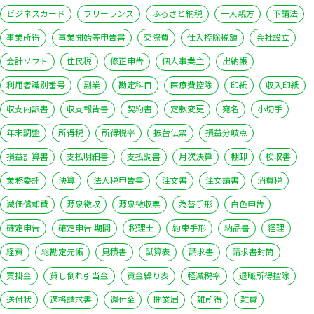
ビジネスカード
フリーランス
ふるさと納税
一人親方
下請法
事業所得
事業開始等申告書
交際費
仕入控除税額
会社設立
会計ソフト
住民税
修正申告
個人事業主
出納帳
利用者識別番号
副業
勘定科目
医療費控除
印紙
収入印紙
収支内訳書
収支報告書
契約書
定款変更
宛名
小切手
年末調整
所得税
所得税率
振替伝票
損益分岐点
損益計算書
支払明細書
支払調書
月次決算
棚卸
検収書
業務委託
決算
法人税申告書
注文書
注文請書
消費税
減価償却費
源泉徴収
源泉徴収票
為替手形
白色申告
確定申告
確定申告 期間
税理士
約束手形
納品書
経理
経費
総勘定元帳
見積書
試算表
請求書
請求書封筒
買掛金
貸し倒れ引当金
資金繰り表
軽減税率
退職所得控除
送付状
適格請求書
還付金
開業届
雑所得
雑費