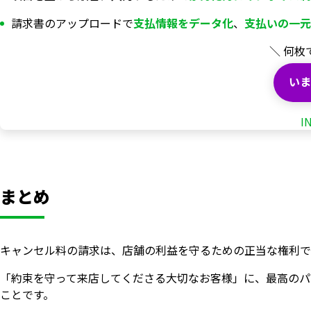
請求書のアップロードで
支払情報を
データ化
、
支払いの一元
＼ 何枚
いま
I
まとめ
キャンセル料の請求は、店舗の利益を守るための正当な権利で
「約束を守って来店してくださる大切なお客様」に、最高のパ
ことです。