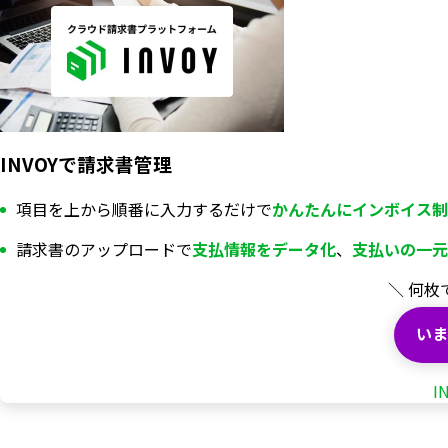
INVOYで請求書管理
項目を上から順番に入力するだけで
かんたんにインボイス制
請求書のアップロードで
支払情報を
データ化
、
支払いの一元
＼ 何枚
いま
I