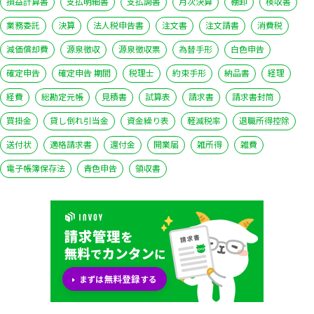
損益計算書
支払明細書
支払調書
月次決算
棚卸
検収書
業務委託
決算
法人税申告書
注文書
注文請書
消費税
減価償却費
源泉徴収
源泉徴収票
為替手形
白色申告
確定申告
確定申告 期間
税理士
約束手形
納品書
経理
経費
総勘定元帳
見積書
試算表
請求書
請求書封筒
買掛金
貸し倒れ引当金
資金繰り表
軽減税率
退職所得控除
送付状
適格請求書
還付金
開業届
雑所得
雑費
電子帳簿保存法
青色申告
領収書