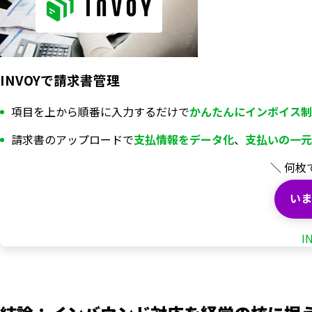
INVOYで請求書管理
項目を上から順番に入力するだけで
かんたんにインボイス制
請求書のアップロードで
支払情報を
データ化
、
支払いの一元
＼ 何枚
いま
I