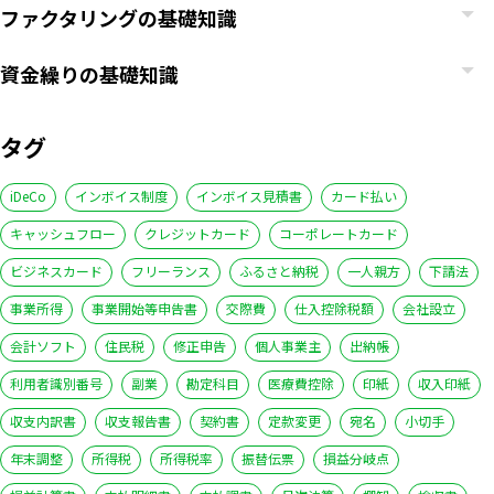
ファクタリングの基礎知識
資金繰りの基礎知識
タグ
iDeCo
インボイス制度
インボイス見積書
カード払い
キャッシュフロー
クレジットカード
コーポレートカード
ビジネスカード
フリーランス
ふるさと納税
一人親方
下請法
事業所得
事業開始等申告書
交際費
仕入控除税額
会社設立
会計ソフト
住民税
修正申告
個人事業主
出納帳
利用者識別番号
副業
勘定科目
医療費控除
印紙
収入印紙
収支内訳書
収支報告書
契約書
定款変更
宛名
小切手
年末調整
所得税
所得税率
振替伝票
損益分岐点