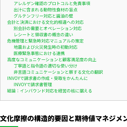
アレルゲン確認のプロトコルと免責事項
出汁に含まれる動物性食材の盲点
グルテンフリー対応と醤油の壁
会計と決済における文化的相違への対応
別会計の需要とオペレーション対応
レシートと領収書の概念の違い
危機管理と緊急時対応マニュアルの策定
地震および火災発生時の初動対応
医療緊急事態における連携
高度なコミュニケーションと顧客満足度の向上
丁寧語と指令語の適切な使い分け
非言語コミュニケーションと察する文化の翻訳
INVOYで請求書の作成・受取をかんたんに
INVOYで請求書管理
結論：インバウンド対応を経営の核に据える
文化摩擦の構造的要因と期待値マネジメ