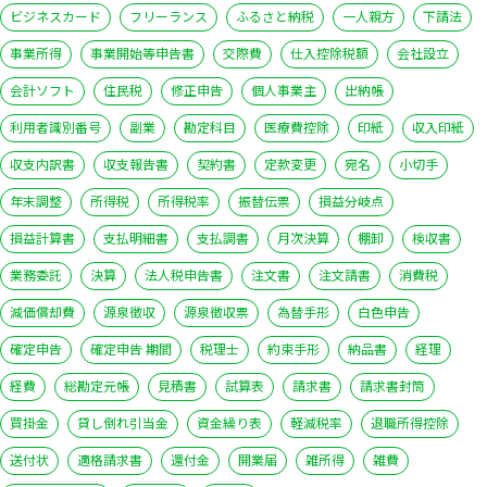
ビジネスカード
フリーランス
ふるさと納税
一人親方
下請法
事業所得
事業開始等申告書
交際費
仕入控除税額
会社設立
会計ソフト
住民税
修正申告
個人事業主
出納帳
利用者識別番号
副業
勘定科目
医療費控除
印紙
収入印紙
収支内訳書
収支報告書
契約書
定款変更
宛名
小切手
年末調整
所得税
所得税率
振替伝票
損益分岐点
損益計算書
支払明細書
支払調書
月次決算
棚卸
検収書
業務委託
決算
法人税申告書
注文書
注文請書
消費税
減価償却費
源泉徴収
源泉徴収票
為替手形
白色申告
確定申告
確定申告 期間
税理士
約束手形
納品書
経理
経費
総勘定元帳
見積書
試算表
請求書
請求書封筒
買掛金
貸し倒れ引当金
資金繰り表
軽減税率
退職所得控除
送付状
適格請求書
還付金
開業届
雑所得
雑費