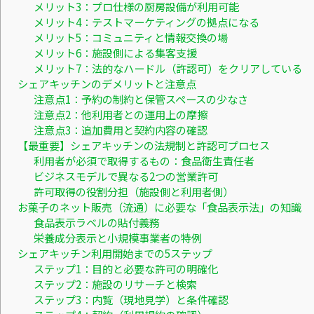
メリット3：プロ仕様の厨房設備が利用可能
メリット4：テストマーケティングの拠点になる
メリット5：コミュニティと情報交換の場
メリット6：施設側による集客支援
メリット7：法的なハードル（許認可）をクリアしている
シェアキッチンのデメリットと注意点
注意点1：予約の制約と保管スペースの少なさ
注意点2：他利用者との運用上の摩擦
注意点3：追加費用と契約内容の確認
【最重要】シェアキッチンの法規制と許認可プロセス
利用者が必須で取得するもの：食品衛生責任者
ビジネスモデルで異なる2つの営業許可
許可取得の役割分担（施設側と利用者側）
お菓子のネット販売（流通）に必要な「食品表示法」の知識
食品表示ラベルの貼付義務
栄養成分表示と小規模事業者の特例
シェアキッチン利用開始までの5ステップ
ステップ1：目的と必要な許可の明確化
ステップ2：施設のリサーチと検索
ステップ3：内覧（現地見学）と条件確認