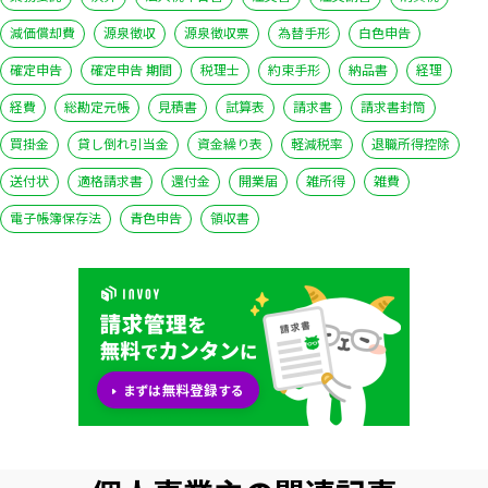
減価償却費
源泉徴収
源泉徴収票
為替手形
白色申告
確定申告
確定申告 期間
税理士
約束手形
納品書
経理
経費
総勘定元帳
見積書
試算表
請求書
請求書封筒
買掛金
貸し倒れ引当金
資金繰り表
軽減税率
退職所得控除
送付状
適格請求書
還付金
開業届
雑所得
雑費
電子帳簿保存法
青色申告
領収書