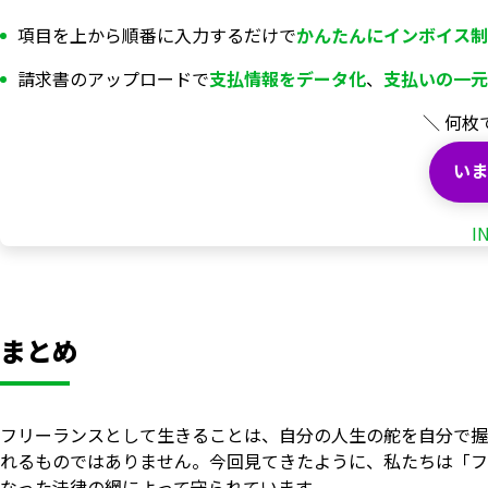
項目を上から順番に入力するだけで
かんたんにインボイス制
請求書のアップロードで
支払情報を
データ化
、
支払いの一元
＼ 何枚
いま
I
まとめ
フリーランスとして生きることは、自分の人生の舵を自分で握
れるものではありません。今回見てきたように、私たちは「フ
なった法律の網によって守られています。