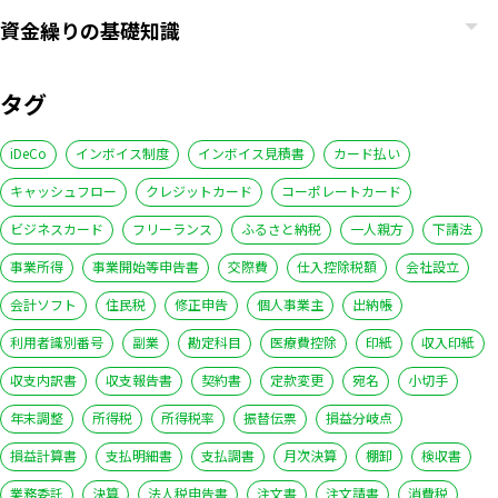
資金繰りの基礎知識
タグ
iDeCo
インボイス制度
インボイス見積書
カード払い
キャッシュフロー
クレジットカード
コーポレートカード
ビジネスカード
フリーランス
ふるさと納税
一人親方
下請法
事業所得
事業開始等申告書
交際費
仕入控除税額
会社設立
会計ソフト
住民税
修正申告
個人事業主
出納帳
利用者識別番号
副業
勘定科目
医療費控除
印紙
収入印紙
収支内訳書
収支報告書
契約書
定款変更
宛名
小切手
年末調整
所得税
所得税率
振替伝票
損益分岐点
損益計算書
支払明細書
支払調書
月次決算
棚卸
検収書
業務委託
決算
法人税申告書
注文書
注文請書
消費税