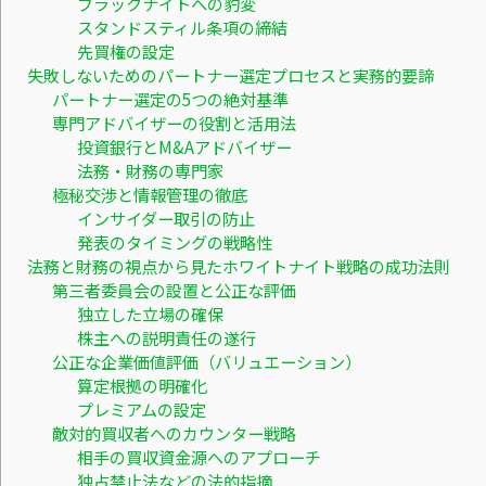
ブラックナイトへの豹変
スタンドスティル条項の締結
先買権の設定
失敗しないためのパートナー選定プロセスと実務的要諦
パートナー選定の5つの絶対基準
専門アドバイザーの役割と活用法
投資銀行とM&Aアドバイザー
法務・財務の専門家
極秘交渉と情報管理の徹底
インサイダー取引の防止
発表のタイミングの戦略性
法務と財務の視点から見たホワイトナイト戦略の成功法則
第三者委員会の設置と公正な評価
独立した立場の確保
株主への説明責任の遂行
公正な企業価値評価（バリュエーション）
算定根拠の明確化
プレミアムの設定
敵対的買収者へのカウンター戦略
相手の買収資金源へのアプローチ
独占禁止法などの法的指摘