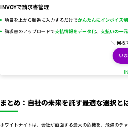
INVOYで請求書管理
項目を上から順番に入力するだけで
かんたんにインボイス制
請求書のアップロードで
支払情報を
データ化
、
支払いの一元
＼ 何枚
いま
I
まとめ：自社の未来を託す最適な選択と
ホワイトナイトは、会社が直面する最大の危機を、飛躍のチャ