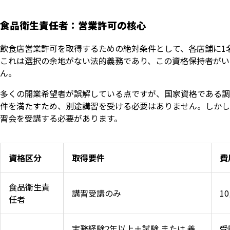
食品衛生責任者：営業許可の核心
飲食店営業許可を取得するための絶対条件として、各店舗に1
これは選択の余地がない法的義務であり、この資格保持者がい
ん。
多くの開業希望者が誤解している点ですが、国家資格である調
件を満たすため、別途講習を受ける必要はありません。しかし
習会を受講する必要があります。
資格区分
取得要件
費
食品衛生責
講習受講のみ
10
任者
実務経験2年以上＋試験 または 養
受