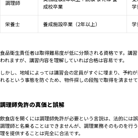
調理師
成校卒業
学
栄養士
養成施設卒業（2年以上）
学
食品衛生責任者は取得難易度が低に分類される資格です。講習
われますが、講習内容を理解していれば合格は容易です。
しかし、地域によっては講習会の定員がすぐに埋まり、予約が
れるという事態を防ぐため、物件探しの段階で取得を済ませて
調理師免許の真価と誤解
飲食店を開くには調理師免許が必要という言説は、法的には誤
調理師と名乗ることはできませんが、調理業務そのものを行う
理を提供することは完全に合法です。