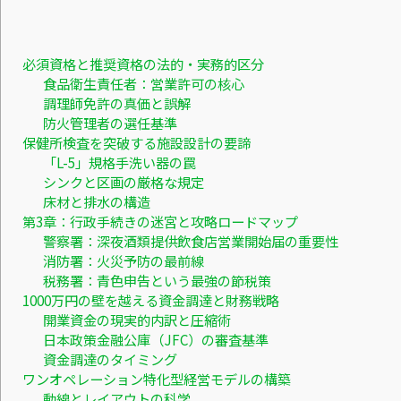
必須資格と推奨資格の法的・実務的区分
食品衛生責任者：営業許可の核心
調理師免許の真価と誤解
防火管理者の選任基準
保健所検査を突破する施設設計の要諦
「L-5」規格手洗い器の罠
シンクと区画の厳格な規定
床材と排水の構造
第3章：行政手続きの迷宮と攻略ロードマップ
警察署：深夜酒類提供飲食店営業開始届の重要性
消防署：火災予防の最前線
税務署：青色申告という最強の節税策
1000万円の壁を越える資金調達と財務戦略
開業資金の現実的内訳と圧縮術
日本政策金融公庫（JFC）の審査基準
資金調達のタイミング
ワンオペレーション特化型経営モデルの構築
動線とレイアウトの科学