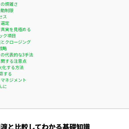
きの煩雑さ
活動制限
セス
の選定
で真実を見極める
ック項目
結とクロージング
戦略
の代表的な3手法
に関する注意点
大化する方法
築する
のマネジメント
んに
譲渡と比較してわかる基礎知識