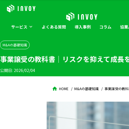
サービス
よくある
質問
導入
事例
コラム
協業
M&Aの基礎知識
事業譲受の教科書｜リスクを抑えて成長
公開日:
2026/02/04
HOME
M&Aの基礎知識
事業譲受の教科