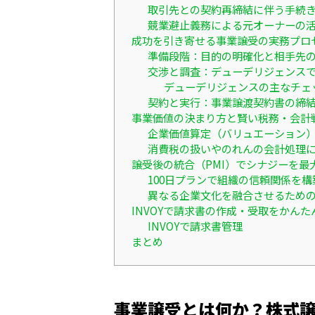
取引先との契約再締結に伴う手続
競業避止義務による元オーナーの
成功を引き寄せる事業譲受の実務プロ
準備段階：目的の明確化と相手先
交渉と調査：デューデリジェンス
デューデリジェンスの主なチェ
契約と実行：事業譲渡契約書の締
事業価値の決まり方と賢い税務・会計
企業価値算定（バリュエーション）
消費税の扱いやのれんの会計処理
譲受後の統合（PMI）でシナジーを最
100日プランで組織の信頼関係を構
異なる企業文化を融合させるため
INVOYで請求書の作成・受取をかんた
INVOYで請求書管理
まとめ
事業譲受とは何か？株式