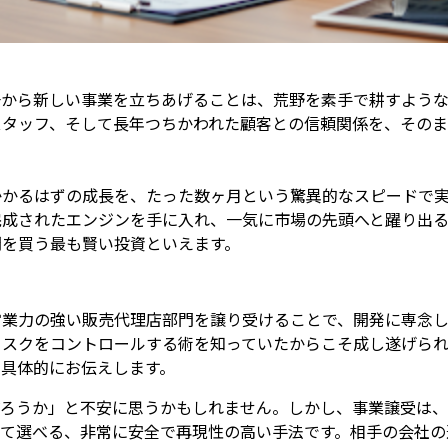
一から新しい事業を立ちあげることは、荒野を素手で耕すような
スタッフ、そして長年つちかわれた顧客との信頼関係を、その
かかるはずの成長を、たった数ヶ月という驚異的なスピードで
完成されたエンジンを手に入れ、一気に市場の先頭へと躍り出る
間を買う最も賢い投資といえます。
営業力の強い販売代理店部門を譲り受けることで、開発に専念
リスクをコントロールする術を知っていたからこそ成し遂げられ
て具体的にお伝えします。
だろうか」と不安に思うかもしれません。しかし、事業譲受は
って選べる、非常に安全で再現性の高い手法です。相手の会社の