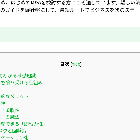
め、はじめてM&Aを検討する方にこそ適しています。難しい
このガイドを羅針盤にして、最短ルートでビジネスを次のステー
成
目次
[
hide
]
てわかる基礎知識
」を譲り受ける仕組み
い
倒的なメリット
全性」
る「柔軟性」
ん」の魔法
短縮できる「即戦力性」
スクと回避策
ニケーション術