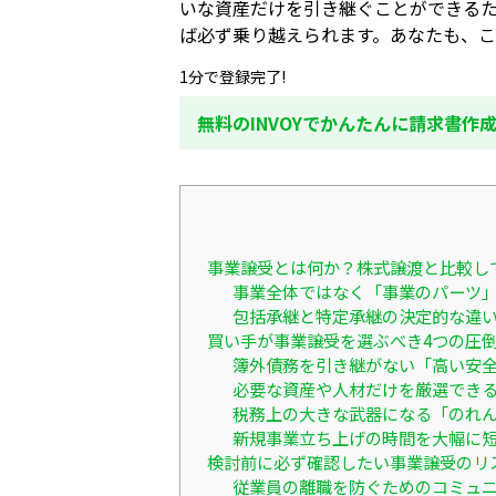
いな資産だけを引き継ぐことができるた
ば必ず乗り越えられます。あなたも、
1分で登録完了!
無料のINVOYでかんたんに請求書作
事業譲受とは何か？株式譲渡と比較し
事業全体ではなく「事業のパーツ
包括承継と特定承継の決定的な違
買い手が事業譲受を選ぶべき4つの圧
簿外債務を引き継がない「高い安
必要な資産や人材だけを厳選でき
税務上の大きな武器になる「のれ
新規事業立ち上げの時間を大幅に
検討前に必ず確認したい事業譲受のリ
従業員の離職を防ぐためのコミュ