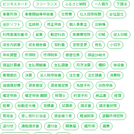
ビジネスカード
フリーランス
ふるさと納税
一人親方
下請法
事業所得
事業開始等申告書
交際費
仕入控除税額
会社設立
会計ソフト
住民税
修正申告
個人事業主
出納帳
利用者識別番号
副業
勘定科目
医療費控除
印紙
収入印紙
収支内訳書
収支報告書
契約書
定款変更
宛名
小切手
年末調整
所得税
所得税率
振替伝票
損益分岐点
損益計算書
支払明細書
支払調書
月次決算
棚卸
検収書
業務委託
決算
法人税申告書
注文書
注文請書
消費税
減価償却費
源泉徴収
源泉徴収票
為替手形
白色申告
確定申告
確定申告 期間
税理士
約束手形
納品書
経理
経費
総勘定元帳
見積書
試算表
請求書
請求書封筒
買掛金
貸し倒れ引当金
資金繰り表
軽減税率
退職所得控除
送付状
適格請求書
還付金
開業届
雑所得
雑費