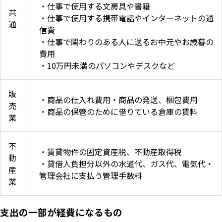
・仕事で使用する文房具や書籍
共
・仕事で使用する携帯電話やインターネットの通
通
信費
・仕事で関わりのある人に送るお中元やお歳暮の
費用
・10万円未満のパソコンやデスクなど
販
・商品の仕入れ費用・商品の発送、梱包費用
売
・商品の保管のために借りている倉庫の賃料
業
不
・賃貸物件の固定資産税、不動産取得税
動
・貸借人負担分以外の水道代、ガス代、電気代・
産
管理会社に支払う管理手数料
業
支出の一部が経費になるもの