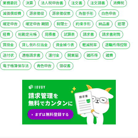
業務委託
決算
法人税申告書
注文書
注文請書
消費税
減価償却費
源泉徴収
源泉徴収票
為替手形
白色申告
確定申告
確定申告 期間
税理士
約束手形
納品書
経理
経費
総勘定元帳
見積書
試算表
請求書
請求書封筒
買掛金
貸し倒れ引当金
資金繰り表
軽減税率
退職所得控除
送付状
適格請求書
還付金
開業届
雑所得
雑費
電子帳簿保存法
青色申告
領収書