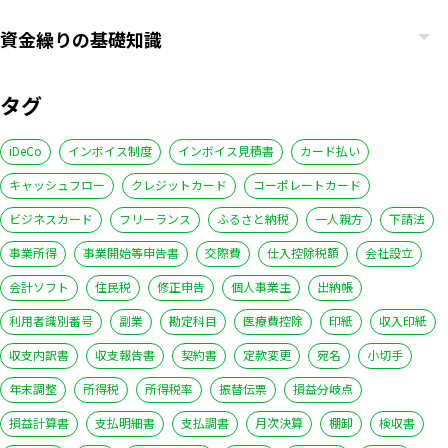
資金繰りの基礎知識
タグ
iDeCo
インボイス制度
インボイス見積書
カード払い
キャッシュフロー
クレジットカード
コーポレートカード
ビジネスカード
フリーランス
ふるさと納税
一人親方
下請法
事業所得
事業開始等申告書
交際費
仕入控除税額
会社設立
会計ソフト
住民税
修正申告
個人事業主
出納帳
利用者識別番号
副業
勘定科目
医療費控除
印紙
収入印紙
収支内訳書
収支報告書
契約書
定款変更
宛名
小切手
年末調整
所得税
所得税率
振替伝票
損益分岐点
損益計算書
支払明細書
支払調書
月次決算
棚卸
検収書