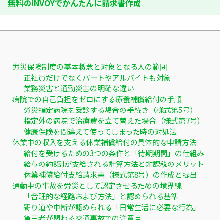
無料のINVOYでかんたんに請求書作成
労災保険制度の基本概念と対象となる人の範囲
正社員だけでなくパートやアルバイトも対象
業務災害と通勤災害の明確な違い
病院での自己負担をゼロにする療養補償給付の手順
労災指定病院を受診する場合の手続き（様式第5号）
指定外の病院で治療費を立て替えた場合（様式第7号）
健康保険を間違えて使ってしまった時の対処法
休業中の収入を支える休業補償給付の具体的な申請方法
給付を受けるための3つの条件と「待期期間」の仕組み
給与の約8割が支給される計算方法と非課税のメリット
休業補償給付支給請求書（様式第8号）の作成と提出
通勤中の事故を労災として認定させるための境界線
「合理的な経路および方法」と認められる基準
寄り道や中断が認められる「日常生活に必要な行為」
第三者が関わる交通事故での注意点