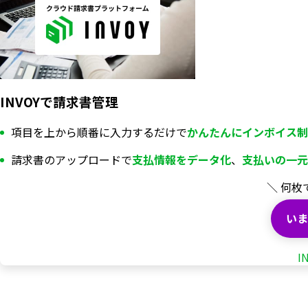
INVOYで請求書管理
項目を上から順番に入力するだけで
かんたんにインボイス制
請求書のアップロードで
支払情報を
データ化
、
支払いの一元
＼ 何枚
いま
I