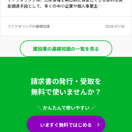
金調達手段として、多くの中小企業や個人事業主…
ファクタリングの基礎知識
2026/07/30
建設業の基礎知識の一覧を見る
請求書の発行・受取を
無料で使いませんか？
いますぐ無料登録
＼ かんたんで使いやすい ／
いますぐ無料ではじめる