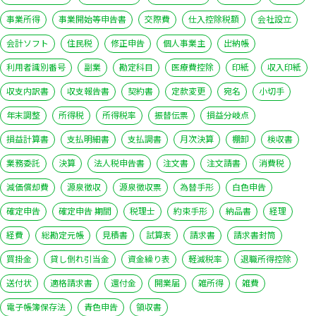
事業所得
事業開始等申告書
交際費
仕入控除税額
会社設立
会計ソフト
住民税
修正申告
個人事業主
出納帳
利用者識別番号
副業
勘定科目
医療費控除
印紙
収入印紙
収支内訳書
収支報告書
契約書
定款変更
宛名
小切手
年末調整
所得税
所得税率
振替伝票
損益分岐点
損益計算書
支払明細書
支払調書
月次決算
棚卸
検収書
業務委託
決算
法人税申告書
注文書
注文請書
消費税
減価償却費
源泉徴収
源泉徴収票
為替手形
白色申告
確定申告
確定申告 期間
税理士
約束手形
納品書
経理
経費
総勘定元帳
見積書
試算表
請求書
請求書封筒
買掛金
貸し倒れ引当金
資金繰り表
軽減税率
退職所得控除
送付状
適格請求書
還付金
開業届
雑所得
雑費
電子帳簿保存法
青色申告
領収書