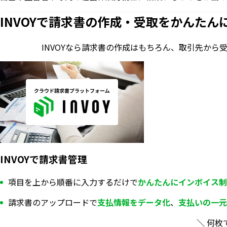
INVOYで請求書の作成・
受取をかんたん
INVOYなら請求書の作成はもちろん、
取引先から
INVOYで請求書管理
項目を上から順番に入力するだけで
かんたんにインボイス制
請求書のアップロードで
支払情報を
データ化
、
支払いの一元
＼ 何枚