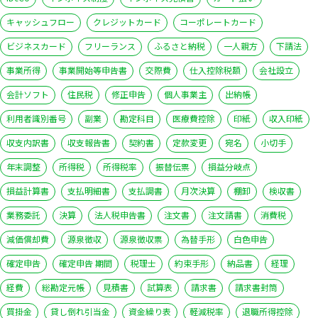
キャッシュフロー
クレジットカード
コーポレートカード
ビジネスカード
フリーランス
ふるさと納税
一人親方
下請法
事業所得
事業開始等申告書
交際費
仕入控除税額
会社設立
会計ソフト
住民税
修正申告
個人事業主
出納帳
利用者識別番号
副業
勘定科目
医療費控除
印紙
収入印紙
収支内訳書
収支報告書
契約書
定款変更
宛名
小切手
年末調整
所得税
所得税率
振替伝票
損益分岐点
損益計算書
支払明細書
支払調書
月次決算
棚卸
検収書
業務委託
決算
法人税申告書
注文書
注文請書
消費税
減価償却費
源泉徴収
源泉徴収票
為替手形
白色申告
確定申告
確定申告 期間
税理士
約束手形
納品書
経理
経費
総勘定元帳
見積書
試算表
請求書
請求書封筒
買掛金
貸し倒れ引当金
資金繰り表
軽減税率
退職所得控除