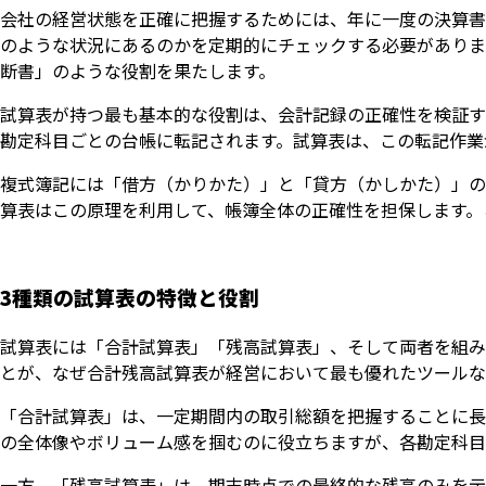
会社の経営状態を正確に把握するためには、年に一度の決算書
のような状況にあるのかを定期的にチェックする必要がありま
断書」のような役割を果たします。
試算表が持つ最も基本的な役割は、会計記録の正確性を検証す
勘定科目ごとの台帳に転記されます。試算表は、この転記作業
複式簿記には「借方（かりかた）」と「貸方（かしかた）」の
算表はこの原理を利用して、帳簿全体の正確性を担保します。
3種類の試算表の特徴と役割
試算表には「合計試算表」「残高試算表」、そして両者を組み
とが、なぜ合計残高試算表が経営において最も優れたツールな
「合計試算表」は、一定期間内の取引総額を把握することに長
の全体像やボリューム感を掴むのに役立ちますが、各勘定科目
一方、「残高試算表」は、期末時点での最終的な残高のみを示