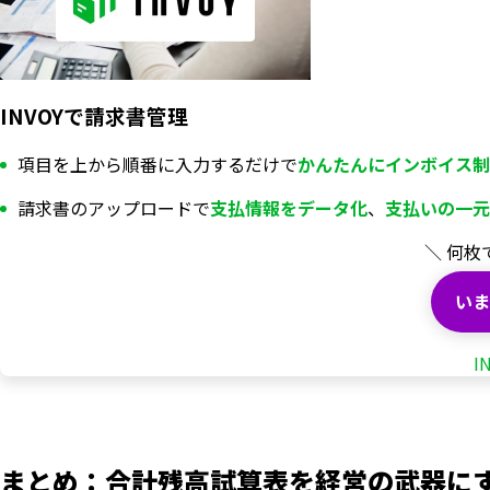
INVOYで請求書管理
項目を上から順番に入力するだけで
かんたんにインボイス制
請求書のアップロードで
支払情報を
データ化
、
支払いの一元
＼ 何枚
いま
I
まとめ：合計残高試算表を経営の武器に