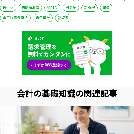
送付状
適格請求書
還付金
開業届
雑所得
雑費
電子帳簿保存法
青色申告
領収書
会計の基礎知識の関連記事