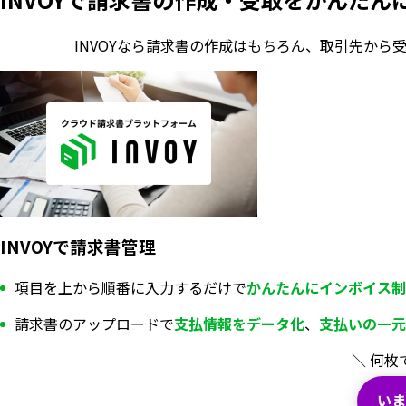
INVOYなら請求書の作成はもちろん、
取引先から
INVOYで請求書管理
項目を上から順番に入力するだけで
かんたんにインボイス制
請求書のアップロードで
支払情報を
データ化
、
支払いの一元
＼ 何枚
いま