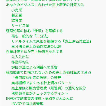
あなたのビジネスに合わせた売上原価の計算方法
小売業
製造業
飲食業
サービス業
経理処理の核心「仕訳」を理解する
最も一般的な「三分法」
リアルタイムで原価を把握する「売上原価対立法」
三分法と売上原価対立法の比較
在庫評価方法が売上原価を左右する
先入先出法
移動平均法
評価方法による利益への影響
税務調査で指摘されないための売上原価計算の注意点
「費用収益対応の原則」の遵守
実地棚卸でよくある計上漏れパターン
売上原価と販売管理費（販管費）の適切な区分
税務調査官がチェックするポイント
INVOYで請求書の作成・受取をかんたんに
INVOYで請求書管理