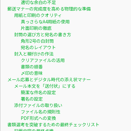
適切な余白の不足
郵送マナーの完成度を高める物理的な準備
用紙と印刷のクオリティ
真っさらなA4用紙の使用
片面印刷の徹底
封筒の選び方と宛名の書き方
角形2号の白封筒
宛名のレイアウト
封入と糊付けの作法
クリアファイルの活用
書類の順番
〆印の意味
メール応募とデジタル時代の添え状マナー
メール本文を「送付状」にする
簡潔な件名の設定
署名の設定
添付ファイルの取り扱い
ファイル名の規則性
PDF形式への変換
書類選考を突破するための最終チェックリスト
記載内容の最終点検