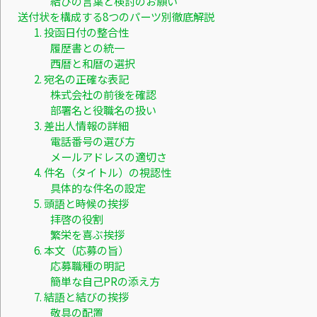
結びの言葉と検討のお願い
送付状を構成する8つのパーツ別徹底解説
1. 投函日付の整合性
履歴書との統一
西暦と和暦の選択
2. 宛名の正確な表記
株式会社の前後を確認
部署名と役職名の扱い
3. 差出人情報の詳細
電話番号の選び方
メールアドレスの適切さ
4. 件名（タイトル）の視認性
具体的な件名の設定
5. 頭語と時候の挨拶
拝啓の役割
繁栄を喜ぶ挨拶
6. 本文（応募の旨）
応募職種の明記
簡単な自己PRの添え方
7. 結語と結びの挨拶
敬具の配置