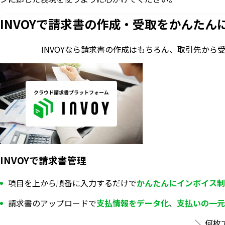
INVOYで請求書の作成・
受取をかんたん
INVOYなら請求書の作成はもちろん、
取引先から
INVOYで請求書管理
項目を上から順番に入力するだけで
かんたんにインボイス制
請求書のアップロードで
支払情報を
データ化
、
支払いの一元
＼ 何枚