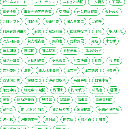
ビジネスカード
フリーランス
ふるさと納税
一人親方
下請法
事業所得
事業開始等申告書
交際費
仕入控除税額
会社設立
会計ソフト
住民税
修正申告
個人事業主
出納帳
利用者識別番号
副業
勘定科目
医療費控除
印紙
収入印紙
収支内訳書
収支報告書
契約書
定款変更
宛名
小切手
年末調整
所得税
所得税率
振替伝票
損益分岐点
損益計算書
支払明細書
支払調書
月次決算
棚卸
検収書
業務委託
決算
法人税申告書
注文書
注文請書
消費税
減価償却費
源泉徴収
源泉徴収票
為替手形
白色申告
確定申告
確定申告 期間
税理士
約束手形
納品書
経理
経費
総勘定元帳
見積書
試算表
請求書
請求書封筒
買掛金
貸し倒れ引当金
資金繰り表
軽減税率
退職所得控除
送付状
適格請求書
還付金
開業届
雑所得
雑費
電子帳簿保存法
青色申告
領収書