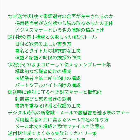
なぜ送付状1枚で書類選考の合否が左右されるのか
採用担当者が送付状から読み取るあなたの正体
ビジネスマナーという名の信頼の積み上げ
送付状の基本構成と失敗しない記述ルール
日付と宛先の正しい書き方
署名とタイトルの視覚的な工夫
頭語と結語と時候の挨拶の作法
状況別そのままコピーして使えるテンプレート集
標準的な転職者向けの構成
未経験者や第二新卒向けの構成
パートやアルバイト向けの構成
郵送時に絶対に守るべき封筒マナーと梱包術
封筒選びと宛名書きの鉄則
書類を重ねる順番と保護の工夫
デジタル時代の新常識！メールで履歴書を送る際のマナー
採用担当者の目に留まるメール件名の作り方
メール本文の構成と添付ファイルの注意点
送付状作成でよくある失敗とリカバリー策
誤字脱字や入れ忘れに気づいた時