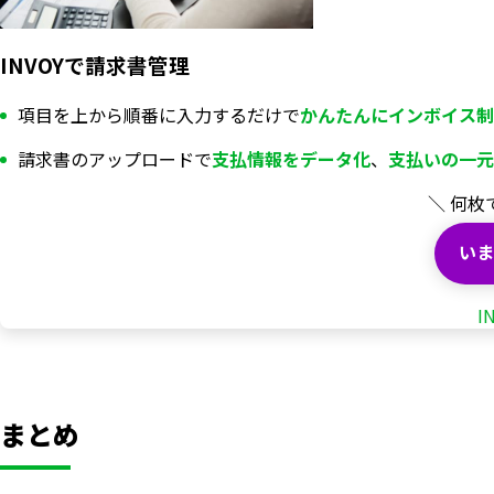
INVOYで請求書管理
項目を上から順番に入力するだけで
かんたんにインボイス制
請求書のアップロードで
支払情報を
データ化
、
支払いの一元
＼ 何枚
いま
I
まとめ