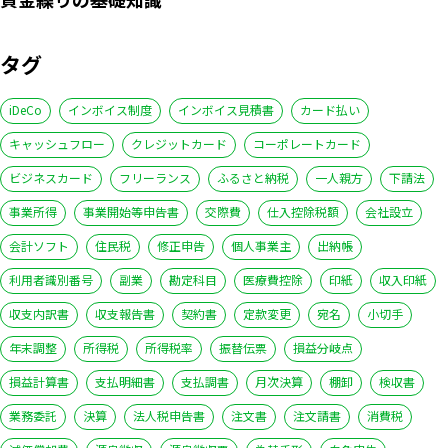
タグ
iDeCo
インボイス制度
インボイス見積書
カード払い
キャッシュフロー
クレジットカード
コーポレートカード
ビジネスカード
フリーランス
ふるさと納税
一人親方
下請法
事業所得
事業開始等申告書
交際費
仕入控除税額
会社設立
会計ソフト
住民税
修正申告
個人事業主
出納帳
利用者識別番号
副業
勘定科目
医療費控除
印紙
収入印紙
収支内訳書
収支報告書
契約書
定款変更
宛名
小切手
年末調整
所得税
所得税率
振替伝票
損益分岐点
損益計算書
支払明細書
支払調書
月次決算
棚卸
検収書
業務委託
決算
法人税申告書
注文書
注文請書
消費税