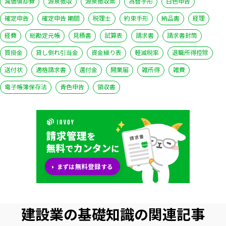
減価償却費
源泉徴収
源泉徴収票
為替手形
白色申告
確定申告
確定申告 期間
税理士
約束手形
納品書
経理
経費
総勘定元帳
見積書
試算表
請求書
請求書封筒
買掛金
貸し倒れ引当金
資金繰り表
軽減税率
退職所得控除
送付状
適格請求書
還付金
開業届
雑所得
雑費
電子帳簿保存法
青色申告
領収書
建設業の基礎知識の関連記事