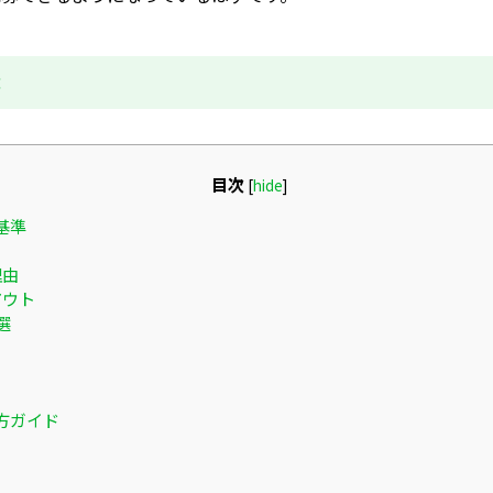
成
目次
[
hide
]
基準
理由
アウト
選
方ガイド