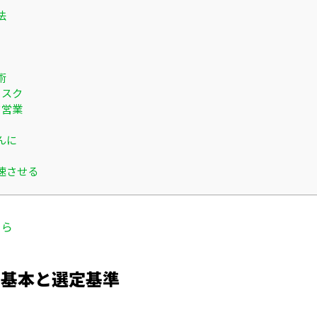
法
術
リスク
ド営業
んに
速させる
ちら
の基本と選定基準