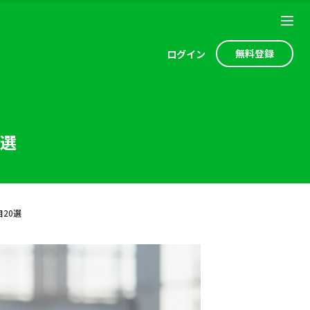
無料登録
ログ
イン
0選
20選