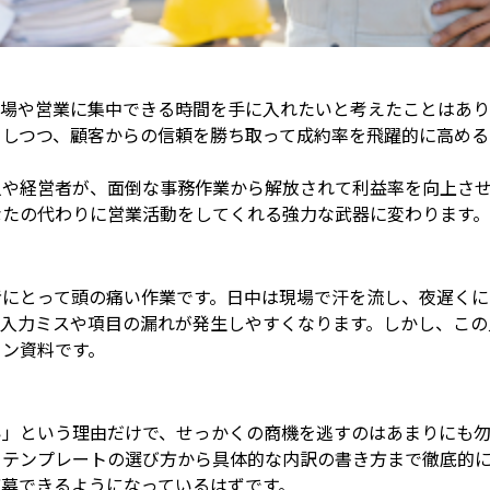
現場や営業に集中できる時間を手に入れたいと考えたことはあ
らしつつ、顧客からの信頼を勝ち取って成約率を飛躍的に高める
人や経営者が、面倒な事務作業から解放されて利益率を向上さ
なたの代わりに営業活動をしてくれる強力な武器に変わります。
者にとって頭の痛い作業です。日中は現場で汗を流し、夜遅くに
も入力ミスや項目の漏れが発生しやすくなります。しかし、この
ョン資料です。
い」という理由だけで、せっかくの商機を逃すのはあまりにも勿
、テンプレートの選び方から具体的な内訳の書き方まで徹底的
募できるようになっているはずです。