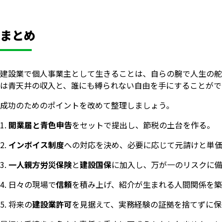
まとめ
建設業で個人事業主として生きることは、自らの腕で人生の舵
は青天井の収入と、誰にも縛られない自由を手にすることがで
成功のためのポイントを改めて整理しましょう。
開業届と青色申告
をセットで提出し、節税の土台を作る。
インボイス制度
への対応を決め、必要に応じて元請けと単
一人親方労災保険
と
建設国保
に加入し、万が一のリスクに
日々の現場で
信頼
を積み上げ、紹介が生まれる人間関係を
将来の
建設業許可
を見据えて、実務経験の証拠を捨てずに保