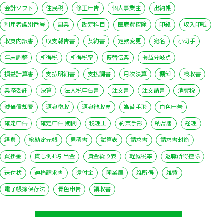
会計ソフト
住民税
修正申告
個人事業主
出納帳
利用者識別番号
副業
勘定科目
医療費控除
印紙
収入印紙
収支内訳書
収支報告書
契約書
定款変更
宛名
小切手
年末調整
所得税
所得税率
振替伝票
損益分岐点
損益計算書
支払明細書
支払調書
月次決算
棚卸
検収書
業務委託
決算
法人税申告書
注文書
注文請書
消費税
減価償却費
源泉徴収
源泉徴収票
為替手形
白色申告
確定申告
確定申告 期間
税理士
約束手形
納品書
経理
経費
総勘定元帳
見積書
試算表
請求書
請求書封筒
買掛金
貸し倒れ引当金
資金繰り表
軽減税率
退職所得控除
送付状
適格請求書
還付金
開業届
雑所得
雑費
電子帳簿保存法
青色申告
領収書