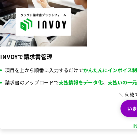
INVOYで請求書管理
項目を上から順番に入力するだけで
かんたんにインボイス制
請求書のアップロードで
支払情報を
データ化
、
支払いの一元
＼ 何枚
いま
I