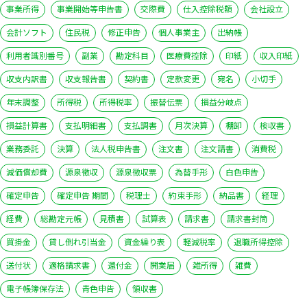
事業所得
事業開始等申告書
交際費
仕入控除税額
会社設立
会計ソフト
住民税
修正申告
個人事業主
出納帳
利用者識別番号
副業
勘定科目
医療費控除
印紙
収入印紙
収支内訳書
収支報告書
契約書
定款変更
宛名
小切手
年末調整
所得税
所得税率
振替伝票
損益分岐点
損益計算書
支払明細書
支払調書
月次決算
棚卸
検収書
業務委託
決算
法人税申告書
注文書
注文請書
消費税
減価償却費
源泉徴収
源泉徴収票
為替手形
白色申告
確定申告
確定申告 期間
税理士
約束手形
納品書
経理
経費
総勘定元帳
見積書
試算表
請求書
請求書封筒
買掛金
貸し倒れ引当金
資金繰り表
軽減税率
退職所得控除
送付状
適格請求書
還付金
開業届
雑所得
雑費
電子帳簿保存法
青色申告
領収書