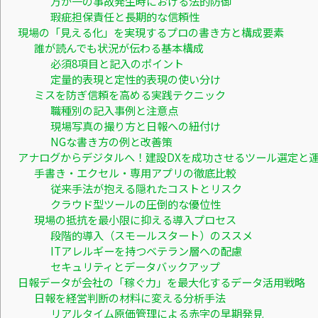
万が一の事故発生時における法的防御
瑕疵担保責任と長期的な信頼性
現場の「見える化」を実現するプロの書き方と構成要素
誰が読んでも状況が伝わる基本構成
必須8項目と記入のポイント
定量的表現と定性的表現の使い分け
ミスを防ぎ信頼を高める実践テクニック
職種別の記入事例と注意点
現場写真の撮り方と日報への紐付け
NGな書き方の例と改善策
アナログからデジタルへ！建設DXを成功させるツール選定と
手書き・エクセル・専用アプリの徹底比較
従来手法が抱える隠れたコストとリスク
クラウド型ツールの圧倒的な優位性
現場の抵抗を最小限に抑える導入プロセス
段階的導入（スモールスタート）のススメ
ITアレルギーを持つベテラン層への配慮
セキュリティとデータバックアップ
日報データが会社の「稼ぐ力」を最大化するデータ活用戦略
日報を経営判断の材料に変える分析手法
リアルタイム原価管理による赤字の早期発見