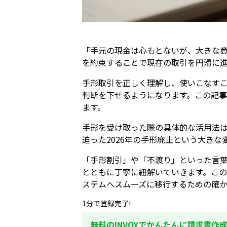
「手元の現金は心もとないが、大きな
を約束することで現在の取引を円滑に
手形取引を正しく理解し、使いこなす
判断を下せるようになります。この記
ます。
手形を受け取った際の具体的な活用法
迫った2026年の手形廃止という大き
「手形割引」や「不渡り」といった言
とともに丁寧に紐解いていきます。こ
ステムへスムーズに移行するための確
1分で登録完了!
無料のINVOYでかんたんに請求書作