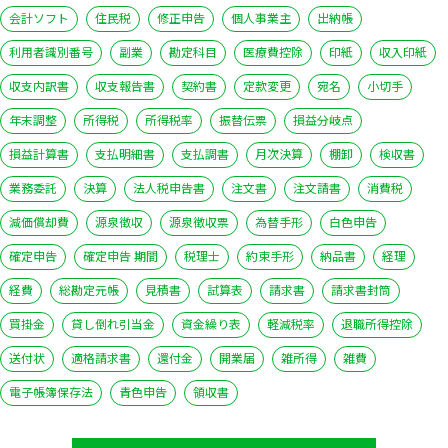
会計ソフト
住民税
修正申告
個人事業主
出納帳
利用者識別番号
副業
勘定科目
医療費控除
印紙
収入印紙
収支内訳書
収支報告書
契約書
定款変更
宛名
小切手
年末調整
所得税
所得税率
振替伝票
損益分岐点
損益計算書
支払明細書
支払調書
月次決算
棚卸
検収書
業務委託
決算
法人税申告書
注文書
注文請書
消費税
減価償却費
源泉徴収
源泉徴収票
為替手形
白色申告
確定申告
確定申告 期間
税理士
約束手形
納品書
経理
経費
総勘定元帳
見積書
試算表
請求書
請求書封筒
買掛金
貸し倒れ引当金
資金繰り表
軽減税率
退職所得控除
送付状
適格請求書
還付金
開業届
雑所得
雑費
電子帳簿保存法
青色申告
領収書