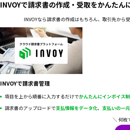
INVOYで請求書の作成・
受取をかんたん
INVOYなら請求書の作成はもちろん、
取引先から
INVOYで請求書管理
項目を上から順番に入力するだけで
かんたんにインボイス制
請求書のアップロードで
支払情報を
データ化
、
支払いの一元
＼ 何枚