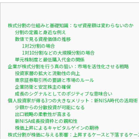
株式分割の仕組みと基礎知識：なぜ資産額は変わらないのか
分割の定義と身近な例え
数値で見る資産価値の推移
1対2分割の場合
1対10分割などの大規模分割の場合
単元株制度と最低購入代金の関係
企業が株式分割を行う真の狙い：市場を活性化させる戦略
投資家層の拡大と流動性の向上
東京証券取引所の要請と市場のルール
企業防衛と安定株主の確保
成長のシグナルとしてのポジティブな意味合い
個人投資家が得る3つの大きなメリット：新NISA時代の活用術
少額からの分散投資が可能になる
出口戦略の柔軟性が高まる
新NISA成長投資枠との親和性
株価上昇によるキャピタルゲインの期待
株式分割が株価に与える影響：上昇するケースと下落するケー