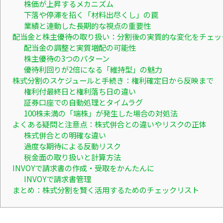
株価が上昇するメカニズム
下落や停滞を招く「材料出尽くし」の罠
業績と連動した長期的な視点の重要性
配当金と株主優待の取り扱い：分割後の実質的な変化をチェッ
配当金の調整と実質増配の可能性
株主優待の3つのパターン
優待利回りが2倍になる「維持型」の魅力
株式分割のスケジュールと手続き：権利確定日から反映まで
権利付最終日と権利落ち日の違い
証券口座での自動処理とタイムラグ
100株未満の「端株」が発生した場合の対処法
よくある疑問と注意点：株式併合との違いやリスクの正体
株式併合との明確な違い
過度な期待による反動リスク
税金面の取り扱いと計算方法
INVOYで請求書の作成・受取をかんたんに
INVOYで請求書管理
まとめ：株式分割を賢く活用するためのチェックリスト