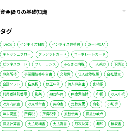
資金繰りの基礎知識
タグ
iDeCo
インボイス制度
インボイス見積書
カード払い
キャッシュフロー
クレジットカード
コーポレートカード
ビジネスカード
フリーランス
ふるさと納税
一人親方
下請法
事業所得
事業開始等申告書
交際費
仕入控除税額
会社設立
会計ソフト
住民税
修正申告
個人事業主
出納帳
利用者識別番号
副業
勘定科目
医療費控除
印紙
収入印紙
収支内訳書
収支報告書
契約書
定款変更
宛名
小切手
年末調整
所得税
所得税率
振替伝票
損益分岐点
損益計算書
支払明細書
支払調書
月次決算
棚卸
検収書