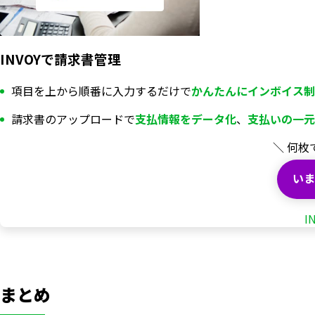
INVOYで請求書管理
項目を上から順番に入力するだけで
かんたんにインボイス制
請求書のアップロードで
支払情報を
データ化
、
支払いの一元
＼ 何枚
いま
I
まとめ