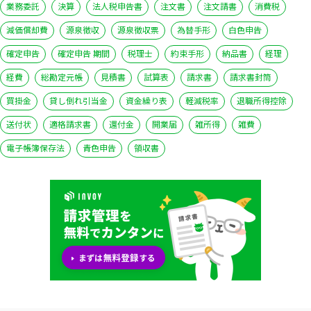
業務委託
決算
法人税申告書
注文書
注文請書
消費税
減価償却費
源泉徴収
源泉徴収票
為替手形
白色申告
確定申告
確定申告 期間
税理士
約束手形
納品書
経理
経費
総勘定元帳
見積書
試算表
請求書
請求書封筒
買掛金
貸し倒れ引当金
資金繰り表
軽減税率
退職所得控除
送付状
適格請求書
還付金
開業届
雑所得
雑費
電子帳簿保存法
青色申告
領収書