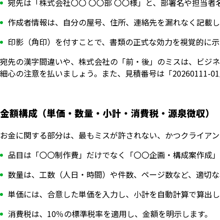
宛先は「株式会社〇〇 〇〇部 〇〇様」と、部署名や担当者
作成者情報は、自分の屋号、住所、連絡先を漏れなく記載し
印影（角印）を付すことで、書類の正式な効力を視覚的に示
宛先の漢字間違いや、株式会社の「前・後」のミスは、ビジネ
細心の注意を払いましょう。また、見積番号は「20260111
金額構成（単価・数量・小計・消費税・源泉徴収）
お金に関する部分は、最もミスが許されない、かつクライアン
品目は「〇〇制作費」だけでなく「〇〇企画・構成案作成」
数量は、工数（人日・時間）や件数、ページ数など、適切な
単価には、合意した単価を入力し、小計を自動計算で算出し
消費税は、10％の標準税率を適用し、金額を明示します。