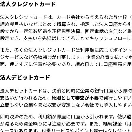
法人クレジットカード
法人クレジットカードは、カード会社から与えられた与信枠（
締め翌月払いなどまとめて精算され、指定した法人口座から引
設立から一定年数経過や連続黒字決算、固定電話の有無など厳
設定でき、支払いを先延ばしできることでキャッシュフローに
また、多くの法人クレジットカードは利用額に応じてポイント
ジサービスなど各種特典が付帯します 。企業の経費支払いで
面、使いすぎに注意が必要であり、締め日までに口座残高を用
法人デビットカード
法人デビットカードは、決済と同時に企業の銀行口座から即時
支払いが行われるため、
原則として審査が不要
で発行しやすい
立間もない企業やまだ収支が安定しない会社でも導入しやすい
即時決済のため、利用額が即座に口座から引かれます。
使い過
が減るため資金繰りには注意が必要です。また、継続課金（月
ケースもあります。付帯サービスやポイント還元はクレジット