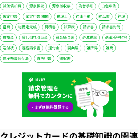
減価償却費
源泉徴収
源泉徴収票
為替手形
白色申告
確定申告
確定申告 期間
税理士
約束手形
納品書
経理
経費
総勘定元帳
見積書
試算表
請求書
請求書封筒
買掛金
貸し倒れ引当金
資金繰り表
軽減税率
退職所得控除
送付状
適格請求書
還付金
開業届
雑所得
雑費
電子帳簿保存法
青色申告
領収書
クレジットカードの基礎知識の関連