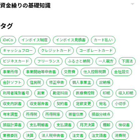
資金繰りの基礎知識
タグ
iDeCo
インボイス制度
インボイス見積書
カード払い
キャッシュフロー
クレジットカード
コーポレートカード
ビジネスカード
フリーランス
ふるさと納税
一人親方
下請法
事業所得
事業開始等申告書
交際費
仕入控除税額
会社設立
会計ソフト
住民税
修正申告
個人事業主
出納帳
利用者識別番号
副業
勘定科目
医療費控除
印紙
収入印紙
収支内訳書
収支報告書
契約書
定款変更
宛名
小切手
年末調整
所得税
所得税率
振替伝票
損益分岐点
損益計算書
支払明細書
支払調書
月次決算
棚卸
検収書
業務委託
決算
法人税申告書
注文書
注文請書
消費税