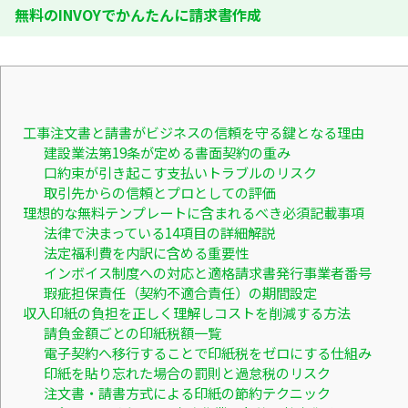
無料のINVOYでかんたんに請求書作成
工事注文書と請書がビジネスの信頼を守る鍵となる理由
建設業法第19条が定める書面契約の重み
口約束が引き起こす支払いトラブルのリスク
取引先からの信頼とプロとしての評価
理想的な無料テンプレートに含まれるべき必須記載事項
法律で決まっている14項目の詳細解説
法定福利費を内訳に含める重要性
インボイス制度への対応と適格請求書発行事業者番号
瑕疵担保責任（契約不適合責任）の期間設定
収入印紙の負担を正しく理解しコストを削減する方法
請負金額ごとの印紙税額一覧
電子契約へ移行することで印紙税をゼロにする仕組み
印紙を貼り忘れた場合の罰則と過怠税のリスク
注文書・請書方式による印紙の節約テクニック