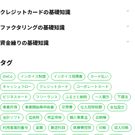
クレジットカードの基礎知識
ファクタリングの基礎知識
資金繰りの基礎知識
タグ
iDeCo
インボイス制度
インボイス見積書
カード払い
キャッシュフロー
クレジットカード
コーポレートカード
ビジネスカード
フリーランス
ふるさと納税
一人親方
下請法
事業所得
事業開始等申告書
交際費
仕入控除税額
会社設立
会計ソフト
住民税
修正申告
個人事業主
出納帳
利用者識別番号
副業
勘定科目
医療費控除
印紙
収入印紙