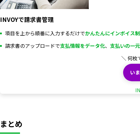
INVOYで請求書管理
項目を上から順番に入力するだけで
かんたんにインボイス制
請求書のアップロードで
支払情報を
データ化
、
支払いの一元
＼ 何枚
いま
I
まとめ