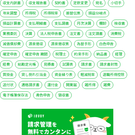
収支内訳書
収支報告書
契約書
定款変更
宛名
小切手
年末調整
所得税
所得税率
振替伝票
損益分岐点
損益計算書
支払明細書
支払調書
月次決算
棚卸
検収書
業務委託
決算
法人税申告書
注文書
注文請書
消費税
減価償却費
源泉徴収
源泉徴収票
為替手形
白色申告
確定申告
確定申告 期間
税理士
約束手形
納品書
経理
経費
総勘定元帳
見積書
試算表
請求書
請求書封筒
買掛金
貸し倒れ引当金
資金繰り表
軽減税率
退職所得控除
送付状
適格請求書
還付金
開業届
雑所得
雑費
電子帳簿保存法
青色申告
領収書