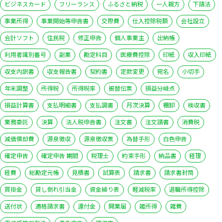
ビジネスカード
フリーランス
ふるさと納税
一人親方
下請法
事業所得
事業開始等申告書
交際費
仕入控除税額
会社設立
会計ソフト
住民税
修正申告
個人事業主
出納帳
利用者識別番号
副業
勘定科目
医療費控除
印紙
収入印紙
収支内訳書
収支報告書
契約書
定款変更
宛名
小切手
年末調整
所得税
所得税率
振替伝票
損益分岐点
損益計算書
支払明細書
支払調書
月次決算
棚卸
検収書
業務委託
決算
法人税申告書
注文書
注文請書
消費税
減価償却費
源泉徴収
源泉徴収票
為替手形
白色申告
確定申告
確定申告 期間
税理士
約束手形
納品書
経理
経費
総勘定元帳
見積書
試算表
請求書
請求書封筒
買掛金
貸し倒れ引当金
資金繰り表
軽減税率
退職所得控除
送付状
適格請求書
還付金
開業届
雑所得
雑費