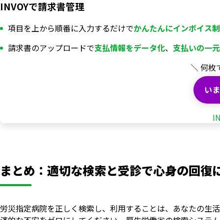
INVOYで請求書管理
項目を上から順番に入力するだけで
かんたんにインボイス制
請求書のアップロードで
支払情報を
データ化
、
支払いの一元
＼ 何枚
いま
I
まとめ：適切な検索と受診で心身の回復
労災指定病院を正しく検索し、利用することは、あなたの生活