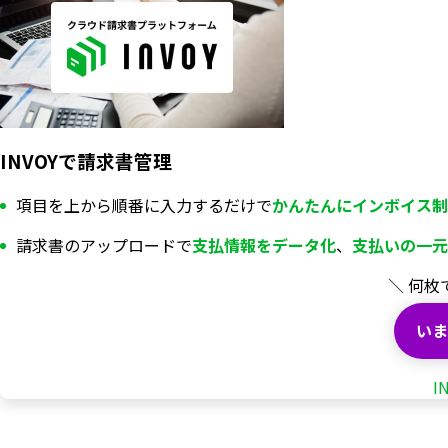
INVOYで請求書管理
項目を上から順番に入力するだけで
かんたんにインボイス制
請求書のアップロードで
支払情報を
データ化
、
支払いの一元
＼ 何枚
いま
I