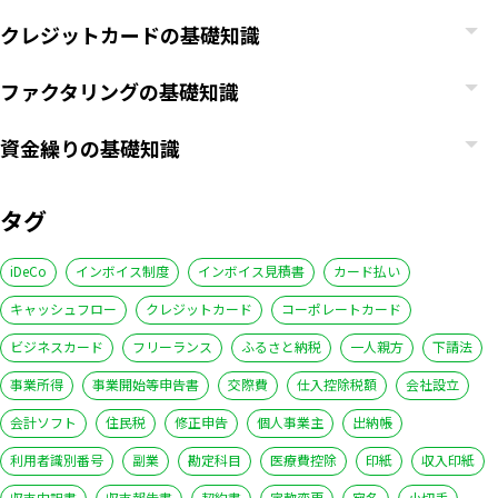
クレジットカードの基礎知識
ファクタリングの基礎知識
資金繰りの基礎知識
タグ
iDeCo
インボイス制度
インボイス見積書
カード払い
キャッシュフロー
クレジットカード
コーポレートカード
ビジネスカード
フリーランス
ふるさと納税
一人親方
下請法
事業所得
事業開始等申告書
交際費
仕入控除税額
会社設立
会計ソフト
住民税
修正申告
個人事業主
出納帳
利用者識別番号
副業
勘定科目
医療費控除
印紙
収入印紙
収支内訳書
収支報告書
契約書
定款変更
宛名
小切手