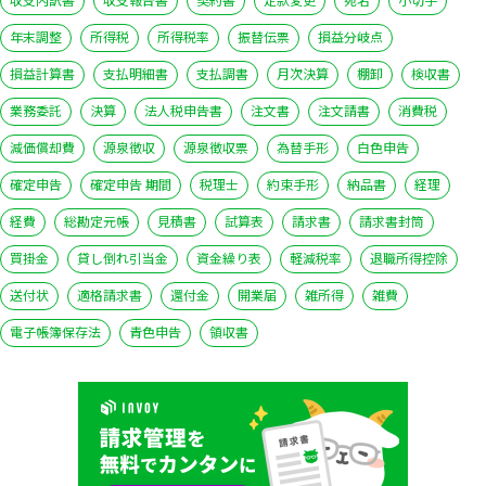
年末調整
所得税
所得税率
振替伝票
損益分岐点
損益計算書
支払明細書
支払調書
月次決算
棚卸
検収書
業務委託
決算
法人税申告書
注文書
注文請書
消費税
減価償却費
源泉徴収
源泉徴収票
為替手形
白色申告
確定申告
確定申告 期間
税理士
約束手形
納品書
経理
経費
総勘定元帳
見積書
試算表
請求書
請求書封筒
買掛金
貸し倒れ引当金
資金繰り表
軽減税率
退職所得控除
送付状
適格請求書
還付金
開業届
雑所得
雑費
電子帳簿保存法
青色申告
領収書