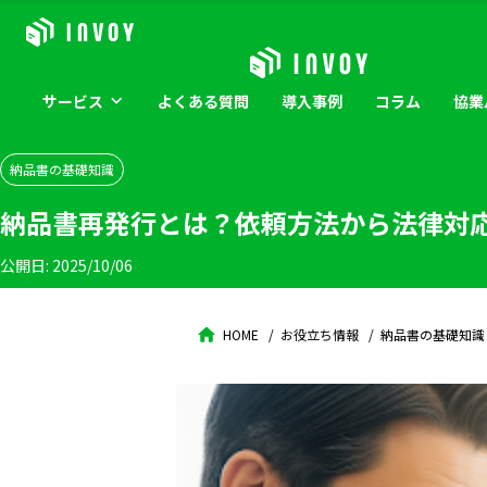
サービス
よくある
質問
導入
事例
コラム
協業
納品書の基礎知識
納品書再発行とは？依頼方法から法律対
公開日:
2025/10/06
HOME
お役立ち情報
納品書の基礎知識