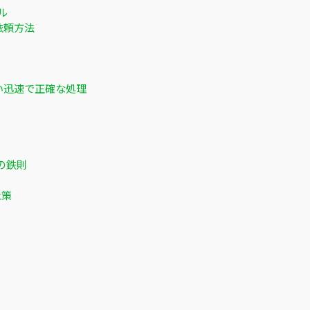
ル
依頼方法
い迅速で正確な処理
の鉄則
止策