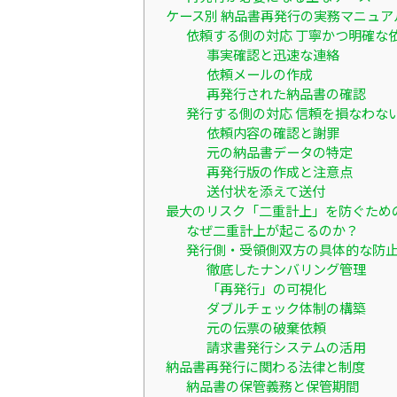
ケース別 納品書再発行の実務マニュア
依頼する側の対応 丁寧かつ明確な
事実確認と迅速な連絡
依頼メールの作成
再発行された納品書の確認
発行する側の対応 信頼を損なわな
依頼内容の確認と謝罪
元の納品書データの特定
再発行版の作成と注意点
送付状を添えて送付
最大のリスク「二重計上」を防ぐため
なぜ二重計上が起こるのか？
発行側・受領側双方の具体的な防
徹底したナンバリング管理
「再発行」の可視化
ダブルチェック体制の構築
元の伝票の破棄依頼
請求書発行システムの活用
納品書再発行に関わる法律と制度
納品書の保管義務と保管期間