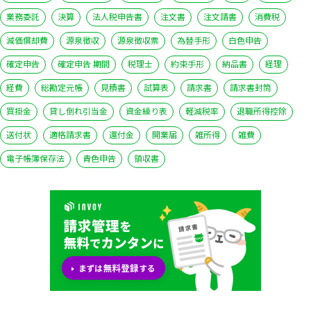
業務委託
決算
法人税申告書
注文書
注文請書
消費税
減価償却費
源泉徴収
源泉徴収票
為替手形
白色申告
確定申告
確定申告 期間
税理士
約束手形
納品書
経理
経費
総勘定元帳
見積書
試算表
請求書
請求書封筒
買掛金
貸し倒れ引当金
資金繰り表
軽減税率
退職所得控除
送付状
適格請求書
還付金
開業届
雑所得
雑費
電子帳簿保存法
青色申告
領収書