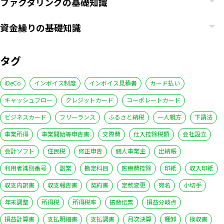
ファクタリングの基礎知識
資金繰りの基礎知識
タグ
iDeCo
インボイス制度
インボイス見積書
カード払い
キャッシュフロー
クレジットカード
コーポレートカード
ビジネスカード
フリーランス
ふるさと納税
一人親方
下請法
事業所得
事業開始等申告書
交際費
仕入控除税額
会社設立
会計ソフト
住民税
修正申告
個人事業主
出納帳
利用者識別番号
副業
勘定科目
医療費控除
印紙
収入印紙
収支内訳書
収支報告書
契約書
定款変更
宛名
小切手
年末調整
所得税
所得税率
振替伝票
損益分岐点
損益計算書
支払明細書
支払調書
月次決算
棚卸
検収書