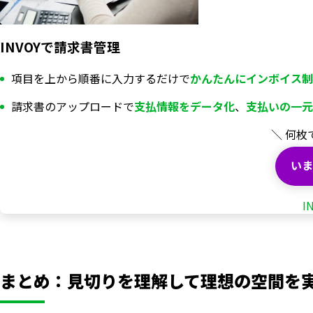
INVOYで請求書管理
項目を上から順番に入力するだけで
かんたんにインボイス制
請求書のアップロードで
支払情報を
データ化
、
支払いの一元
＼ 何枚
いま
I
まとめ：見切りを理解して理想の空間を