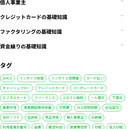
個人事業主
クレジットカードの基礎知識
ファクタリングの基礎知識
資金繰りの基礎知識
タグ
iDeCo
インボイス制度
インボイス見積書
カード払い
キャッシュフロー
クレジットカード
コーポレートカード
ビジネスカード
フリーランス
ふるさと納税
一人親方
下請法
いますぐ無料登録
事業所得
事業開始等申告書
交際費
仕入控除税額
会社設立
会計ソフト
住民税
修正申告
個人事業主
出納帳
利用者識別番号
副業
勘定科目
医療費控除
印紙
収入印紙