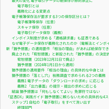
最大の変化 電子取引データの紙保存が原則禁止に
電子取引とは
義務化による変更点
電子帳簿保存法が要求する3つの保存区分とは？
電子帳簿等保存（任意）
スキャナ保存（任意）
電子取引データ保存（義務）
インボイス制度が求める「適格請求書」も証憑である
なぜ電子データ保存が義務化されたのか（電帳法とインボ
新「猶予措置」の適用要件 「相当の理由」があれば紙保存で
廃止された「宥恕措置」と新設された「猶予措置」の決定
宥恕措置（2023年12月31日で廃止）
猶予措置（2024年1月1日から適用）
猶予措置の適用要件 「相当の理由」の具体的な中身とは
猶予措置の「落とし穴」 税務調査で求められる2つの義務
義務1 電子データの「ダウンロードの求め」に応じる
義務2 「出力書面」の提示・提出の求めに応じる
結論 猶予措置は「何もしなくてよい」免罪符ではない
「証憑DX」実践ガイド 猶予措置に頼らないための具体的な4
ステップ1 自社の「電子取引」をすべて洗い出す
経理部門