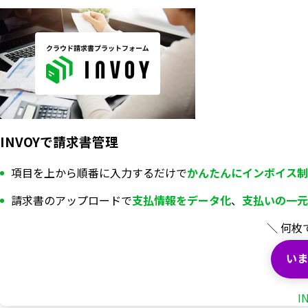
INVOYで請求書管理
項目を上から順番に入力するだけで
かんたんにインボイス制
請求書のアップロードで
支払情報を
データ化
、
支払いの一元
＼ 何枚
いま
I