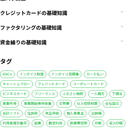
クレジットカードの基礎知識
ファクタリングの基礎知識
資金繰りの基礎知識
タグ
iDeCo
インボイス制度
インボイス見積書
カード払い
キャッシュフロー
クレジットカード
コーポレートカード
ビジネスカード
フリーランス
ふるさと納税
一人親方
下請法
事業所得
事業開始等申告書
交際費
仕入控除税額
会社設立
会計ソフト
住民税
修正申告
個人事業主
出納帳
利用者識別番号
副業
勘定科目
医療費控除
印紙
収入印紙