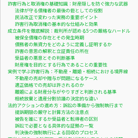
詐害行為と取消権の基礎知識：財産隠しを防ぐ強力な武器
法律が守る債権者の最後の砦としての役割
民法改正で変わった実務の重要ポイント
詐害行為取消権の基本的な仕組みと効果
成立条件を徹底解説：裁判所が認める5つの厳格なハードル
被保全債権の存在とその発生時期
債務者の無資力をどのように定義し証明するか
詐害の意思の解釈と立証責任の所在
受益者の悪意とその判断基準
財産権を目的とする行為であることの重要性
実例で学ぶ詐害行為：不動産・離婚・相続における境界線
不動産の売却や贈与が問題になるケース
適正価格での売却は許されるのか
離婚による財産分与がやりすぎと判断される基準
相続放棄と遺産分割協議の決定的な違い
法的アクションの進め方：訴訟の準備から強制執行まで
提訴期限の厳守と計算方法の注意点
被告を誰にするか受益者と転得者の区別
訴訟で必要となる具体的な証拠の一覧
判決後の強制執行による回収のプロセス