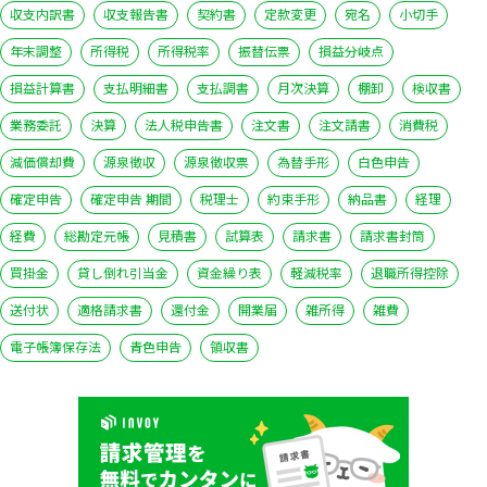
収支内訳書
収支報告書
契約書
定款変更
宛名
小切手
年末調整
所得税
所得税率
振替伝票
損益分岐点
損益計算書
支払明細書
支払調書
月次決算
棚卸
検収書
業務委託
決算
法人税申告書
注文書
注文請書
消費税
減価償却費
源泉徴収
源泉徴収票
為替手形
白色申告
確定申告
確定申告 期間
税理士
約束手形
納品書
経理
経費
総勘定元帳
見積書
試算表
請求書
請求書封筒
買掛金
貸し倒れ引当金
資金繰り表
軽減税率
退職所得控除
送付状
適格請求書
還付金
開業届
雑所得
雑費
電子帳簿保存法
青色申告
領収書