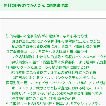
無料のINVOYでかんたんに請求書作成
法的枠組みと名称独占が市場価値に与える非対称性
調理師法第19条による名称使用の絶対的禁止とその影響
食品衛生責任者資格取得におけるコスト構造と機会損失
特定業務領域における完全な参入障壁と市場優位性
フグ処理業務における法的排除と高収益ビジネスへのアク
学校給食法に基づく配置基準と教育要件による雇用の安定
経済的リターンと生涯年収の構造的格差に関する分析
給与統計に見る資格プレミアムの実証と昇進への影響
採用市場におけるフィルタリングシステムと機会損失
国際労働市場におけるビザ・バリアとグローバルキャリア戦略
オーストラリア就労ビザと技術査定における時間のコスト
職業リストにおけるChefとCookの階層差と永住権への道
移住技術査定の手続きと証明責任の所在
免許取得ルートの戦略的比較と推奨されるアクションプラン