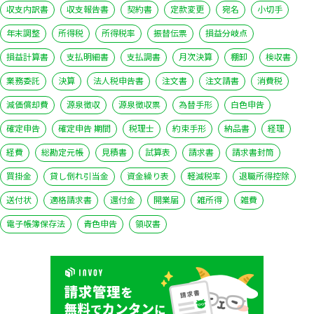
収支内訳書
収支報告書
契約書
定款変更
宛名
小切手
年末調整
所得税
所得税率
振替伝票
損益分岐点
損益計算書
支払明細書
支払調書
月次決算
棚卸
検収書
業務委託
決算
法人税申告書
注文書
注文請書
消費税
減価償却費
源泉徴収
源泉徴収票
為替手形
白色申告
確定申告
確定申告 期間
税理士
約束手形
納品書
経理
経費
総勘定元帳
見積書
試算表
請求書
請求書封筒
買掛金
貸し倒れ引当金
資金繰り表
軽減税率
退職所得控除
送付状
適格請求書
還付金
開業届
雑所得
雑費
電子帳簿保存法
青色申告
領収書