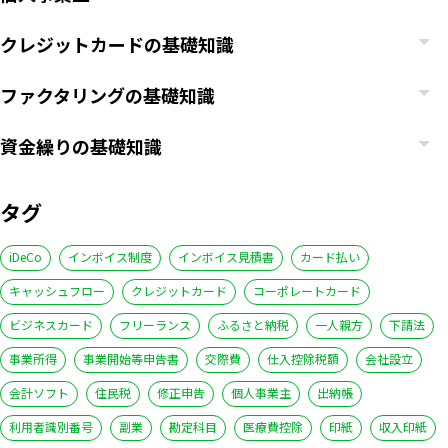
クレジットカードの基礎知識
ファクタリングの基礎知識
資金繰りの基礎知識
タグ
iDeCo
インボイス制度
インボイス見積書
カード払い
キャッシュフロー
クレジットカード
コーポレートカード
ビジネスカード
フリーランス
ふるさと納税
一人親方
下請法
事業所得
事業開始等申告書
交際費
仕入控除税額
会社設立
会計ソフト
住民税
修正申告
個人事業主
出納帳
利用者識別番号
副業
勘定科目
医療費控除
印紙
収入印紙