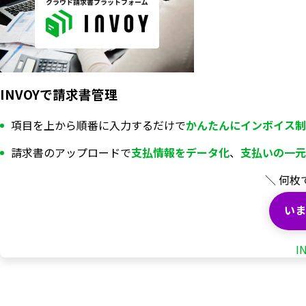
INVOYで請求書管理
項目を上から順番に入力するだけで
かんたんにインボイス制
請求書のアップロードで
支払情報を
データ化
、
支払いの一元
＼ 何枚
いま
I