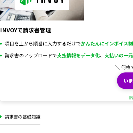
INVOYで請求書管理
項目を上から順番に入力するだけで
かんたんにインボイス制
請求書のアップロードで
支払情報を
データ化
、
支払いの一元
＼ 何枚
いま
I
請求書の基礎知識