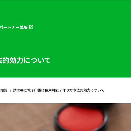
パートナー
募集
法的効力について
礎知識
請求書に電子印鑑は使用可能？作り方や法的効力について