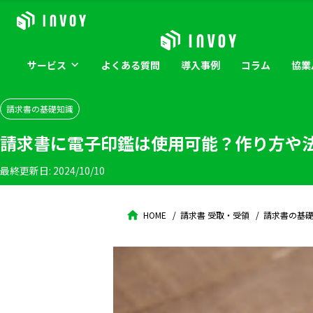
サービス
よくある
質問
導入
事例
コラム
協業
請求書の基礎知識
請求書に電子印鑑は使用可能？作り方や
最終更新日:
2024/10/10
HOME
請求書 受取・受領
請求書の基